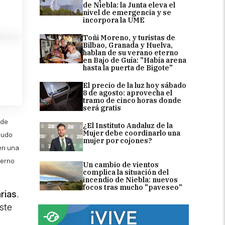
de Niebla: la Junta eleva el
nivel de emergencia y se
incorpora la UME
Toñi Moreno, y turistas de
Bilbao, Granada y Huelva,
hablan de su verano eterno
en Bajo de Guía: "Había arena
hasta la puerta de Bigote"
El precio de la luz hoy sábado
8 de agosto: aprovecha el
tramo de cinco horas donde
será gratis
 de
¿El Instituto Andaluz de la
Mujer debe coordinarlo una
 pudo
mujer por cojones?
en una
terno
Un cambio de vientos
complica la situación del
incendio de Niebla: nuevos
focos tras mucho "paveseo"
rias
.
ste