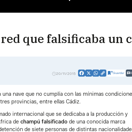
 red que falsificaba u
Guardar
0
20/11/2015
Facebook
X
WhatsApp
Copy
Link
en una nave que no cumplía con las mínimas condicion
tres provincias, entre ellas Cádiz.
mado internacional que se dedicaba a la producción y
África de
champú falsificado
de una conocida marca
detención de siete personas de distintas nacionalidade