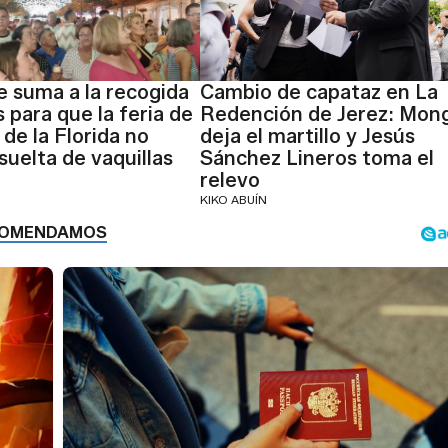
 suma a la recogida
Cambio de capataz en La
 para que la feria de
Redención de Jerez: Mon
 de la Florida no
deja el martillo y Jesús
suelta de vaquillas
Sánchez Lineros toma el
relevo
KIKO ABUÍN