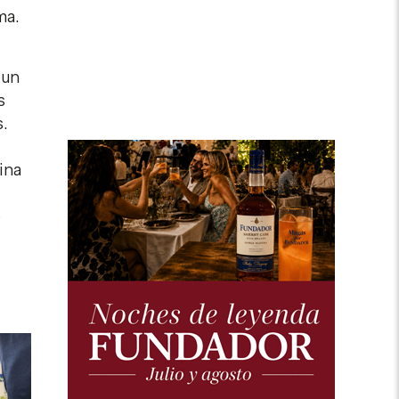
ama.
 un
s
s.
ina
o