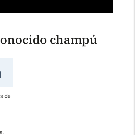
n conocido champú
es de
s,