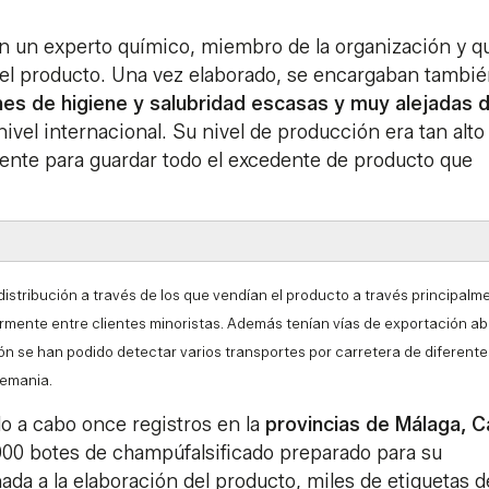
con un experto químico, miembro de la organización y q
del producto. Una vez elaborado, se encargaban tambi
nes de higiene y salubridad escasas y muy alejadas d
nivel internacional. Su nivel de producción era tan alto
nte para guardar todo el excedente de producto que
istribución a través de los que vendían el producto a través principalm
rmente entre clientes minoristas. Además tenían vías de exportación ab
ión se han podido detectar varios transportes por carretera de diferente
lemania.
do a cabo once registros en la
provincias de Málaga, C
000 botes de champúfalsificado preparado para su
ada a la elaboración del producto, miles de etiquetas d