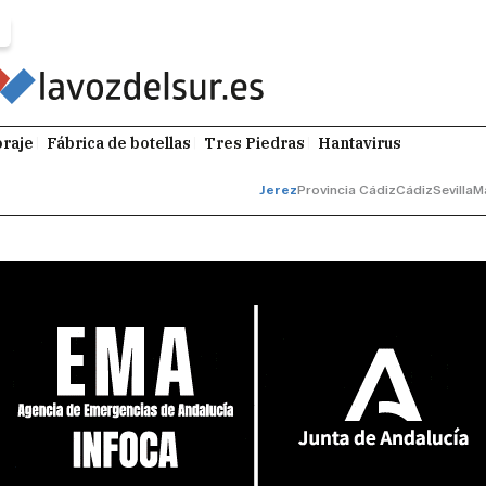
raje
Fábrica de botellas
Tres Piedras
Hantavirus
Jerez
Provincia Cádiz
Cádiz
Sevilla
M