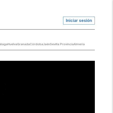
Iniciar sesión
álaga
Huelva
Granada
Córdoba
Jaén
Sevilla Provincia
Almería