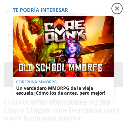
TE PODRÍA INTERESAR
Precio luz
Padre Coraje
Fábrica de botellas
Es noticia
JEREZ
Jerez
Provincia Cádiz
Cádiz
Sevilla
Málaga
Huelva
Granada
Córdoba
Jaén
Se
Ediciones
Jerez
COREPUNK MMORPG
Un verdadero MMORPG de la vieja
escuela ¡Cómo los de antes, pero mejor!
Convocadas elecciones en las
Cinco Llagas: una hermana opta
a ser hermana mayor