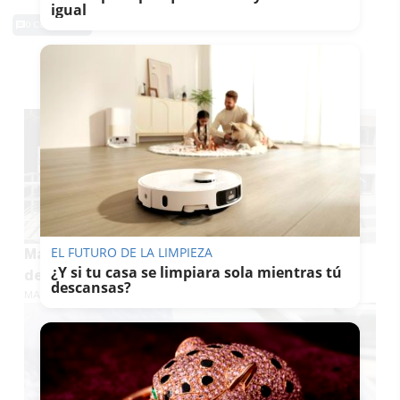
igual
0 Comentarios
TE PUEDE INTERESAR
EL FUTURO DE LA LIMPIEZA
Más confort, menos consumo: así cambian más
¿Y si tu casa se limpiara sola mientras tú
de 100 viviendas públicas en Cádiz
descansas?
MARÍA CRISOL