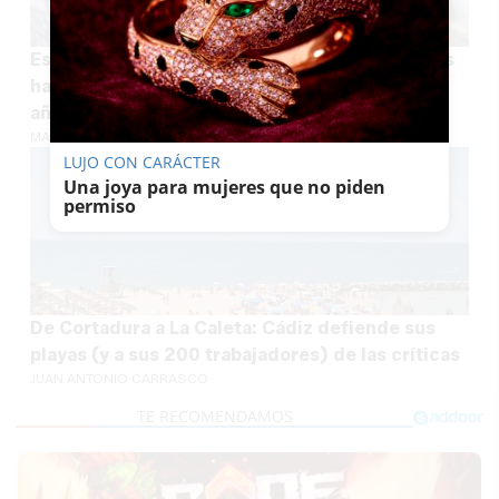
Esta es la provincia andaluza donde los radares
hacen más caja: 16,5 millones en multas en un
año
MARÍA CRISOL
LUJO CON CARÁCTER
Una joya para mujeres que no piden
permiso
De Cortadura a La Caleta: Cádiz defiende sus
playas (y a sus 200 trabajadores) de las críticas
JUAN ANTONIO CARRASCO