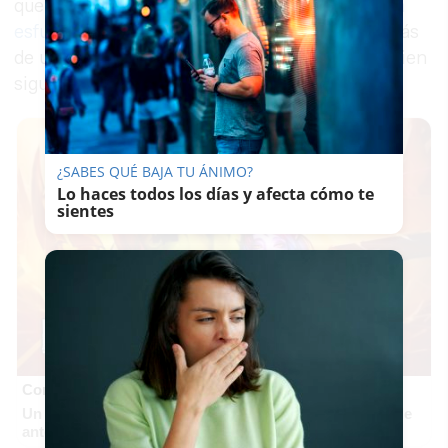
que el Ayuntamiento de Cádiz ha hecho
un gran
esfuerzo con los baños portátiles
, instalando más
de un centenar por las calles del centro, hay quien
sigue orinando en la vía pública.
¿SABES QUÉ BAJA TU ÁNIMO?
Lo haces todos los días y afecta cómo te
sientes
Corepunk MMORPG
Un verdadero MMORPG de la vieja escuela ¡Cómo los de
antes, pero mejor!