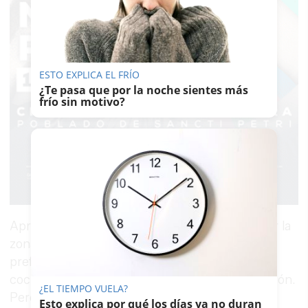
ESTO EXPLICA EL FRÍO
¿Te pasa que por la noche sientes más
frío sin motivo?
Aprovechando eso, hay quien hace botellón por la
zona y a pesar de tener al lado baños portátiles,
prefiere irse a una calle a miccionar entre los
coches. Quizás tirar agua no sea la mejor solución.
¿EL TIEMPO VUELA?
Pero para esa vecina, parece, es
una
solución.
Esto explica por qué los días ya no duran