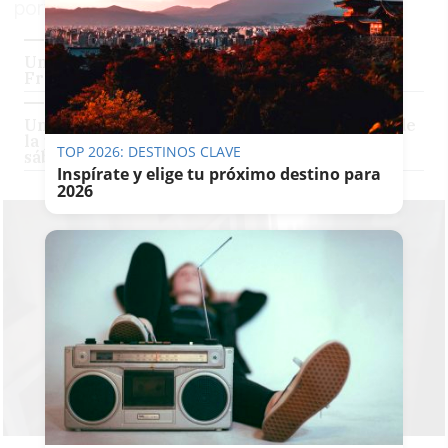
portátiles, sigue marcando la fiesta
Un hombre agredió a su pareja en la plaza
Fragela durante la final del Falla
Una granizada vacía en segundos el botellón de
la plaza de la Catedral de Cádiz en el segundo
TOP 2026: DESTINOS CLAVE
sábado de Carnaval
Inspírate y elige tu próximo destino para
2026