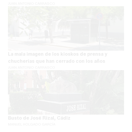
JUAN ANTONIO CARRASCO
La mala imagen de los kioskos de prensa y
chucherías que han cerrado con los años
JUAN ANTONIO CARRASCO
Busto de José Rizal, Cádiz
MANUEL HOLGADO GARCÍA