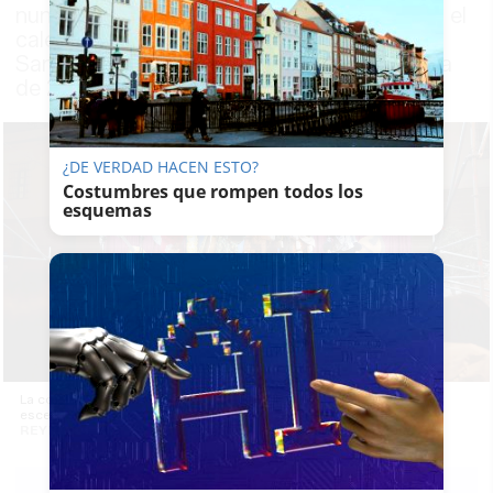
nunca se había celebrado antes de concluir el
calendario navideño ni fuera de la plaza de
San Francisco hasta este viernes, tercer día
de 2025
¿DE VERDAD HACEN ESTO?
Costumbres que rompen todos los
esquemas
La coincidencia de fechas hizo a los Reyes Magos aparecer en el
escenario de la Pestiñá este viernes. -
REYNA