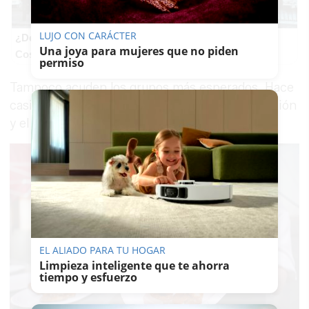
LUJO CON CARÁCTER
¿De verdad hacen esto?
Una joya para mujeres que no piden
Costumbres que rompen todos los esquemas
permiso
Tampoco acuden los grupos más esperados. Hace
casi dos décadas que dejaron de tener esa función
y el público lo aceptó con naturalidad.
EL ALIADO PARA TU HOGAR
Limpieza inteligente que te ahorra
tiempo y esfuerzo