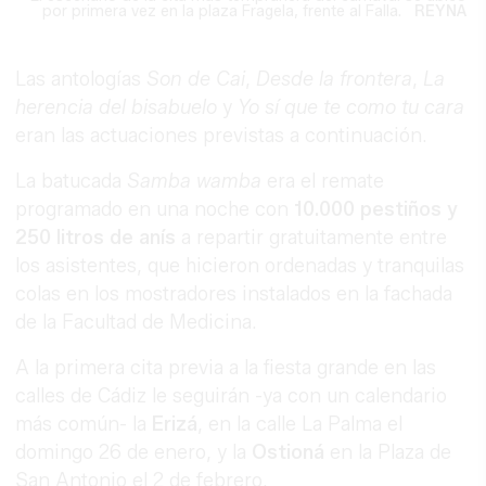
por primera vez en la plaza Fragela, frente al Falla.
REYNA
Las antologías
Son de Cai
,
Desde la frontera
,
La
herencia del bisabuelo
y
Yo sí que te como tu cara
eran las actuaciones previstas a continuación.
La batucada
Samba wamba
era el remate
programado en una noche con
10.000 pestiños y
250 litros de anís
a repartir gratuitamente entre
los asistentes, que hicieron ordenadas y tranquilas
colas en los mostradores instalados en la fachada
de la Facultad de Medicina.
A la primera cita previa a la fiesta grande en las
calles de Cádiz le seguirán -ya con un calendario
más común- la
Erizá
, en la calle La Palma el
domingo 26 de enero, y la
Ostioná
en la Plaza de
San Antonio el 2 de febrero.