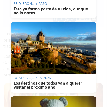
J.
SE DIJERON… Y PASÓ
L.
Esto ya forma parte de tu vida, aunque
04/01/2025
Actualizado: 04/01/2025 - 09:46
no lo notes
Guardar
0
Facebook
X
WhatsApp
Copy
Link
Las cosas cambian aunque cueste verlo a la
primera mirada en una
ciudad
que convierte en
tradición cualquier cita que se repita tres veces.
Los multitudinarios
actos previos al carnaval
de
Cádiz ya no son aquellos ensayos generales
abiertos al público en los que descubrir los
próximos pelotazos.
DÓNDE VIAJAR EN 2026
Los destinos que todos van a querer
visitar el próximo año