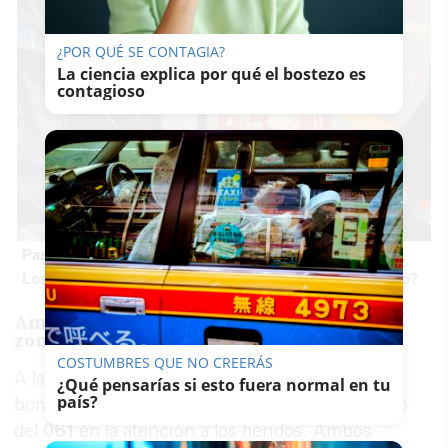
¿POR QUÉ SE CONTAGIA?
La ciencia explica por qué el bostezo es
contagioso
Pasaportes que abren puertas
Los pasaportes más poderosos del mundo, ¿está el tuyo?
Amplio despliegue de emergencias en la
zona
COSTUMBRES QUE NO CREERÁS
A la llegada de los equipos de emergencia, los
¿Qué pensarías si esto fuera normal en tu
país?
bomberos colaboraron con el personal sanitario
del
061
en la atención a los heridos. Ambos