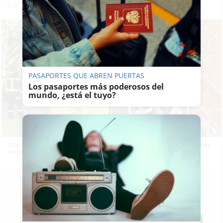
sanitarios
PASAPORTES QUE ABREN PUERTAS
Los pasaportes más poderosos del
mundo, ¿está el tuyo?
Dos imágenes de la intervención de los bomberos tras el derrumbe de
un muro en Cádiz.
RUBÉN
GUERRERO
11/05/2026
Actualizado: 11/05/2026 - 23:34
Guardar
0
Facebook
X
WhatsApp
Copy