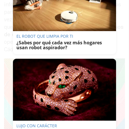
informado de posibles daños adicionales en otras
partes del inmueble. La actuación concluyó una
vez que los heridos fueron trasladados y la zona
quedó completamente asegurada por los
servicios
de emergencia
, que mantuvieron activado el
EL ROBOT QUE LIMPIA POR TI
operativo durante buena parte de la tarde en
¿Sabes por qué cada vez más hogares
usan robot aspirador?
Cádiz.
LUJO CON CARÁCTER