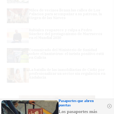
Miles de vecinos llenan las calles de Los
Palacios para acompañar a su patrona, la
Virgen de las Nieves
Rubiales reaparece y culpa a Pedro
Sánchez del protagonismo de Marruecos
en el Mundial 2030
Comunicado del Ministerio de Sanidad
sobre el hantavirus: el turista positivo está
en Galicia
La batalla de las inmobiliarias de Cádiz por
profesionalizar un sector sin regulación en
Andalucía
Pasaportes que abren
puertas
Los pasaportes más