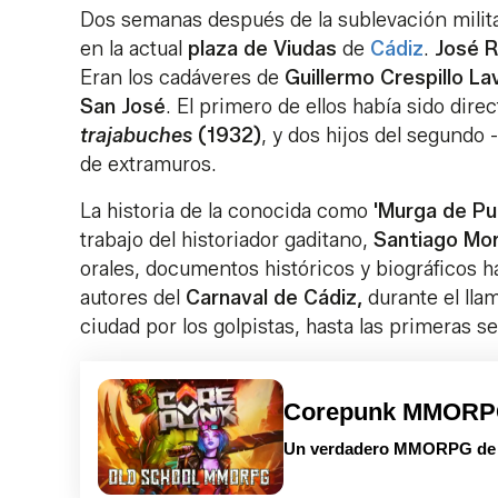
Dos semanas después de la sublevación militar
en la actual
plaza de Viudas
de
Cádiz
.
José R
Eran los cadáveres de
Guillermo Crespillo La
San José
. El primero de ellos había sido dire
trajabuches
(1932)
, y dos hijos del segundo -
de extramuros.
La historia de la conocida como
'Murga de Pue
trabajo del historiador gaditano,
Santiago Mo
orales, documentos históricos y biográficos h
autores del
Carnaval de Cádiz,
durante el llam
ciudad por los golpistas, hasta las primeras se
Corepunk MMOR
Un verdadero MMORPG de la