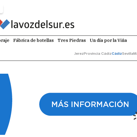
raje
Fábrica de botellas
Tres Piedras
Un día por la Viña
Jerez
Provincia Cádiz
Cádiz
Sevilla
M