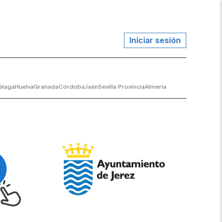
Iniciar sesión
álaga
Huelva
Granada
Córdoba
Jaén
Sevilla Provincia
Almería