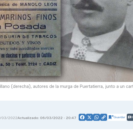
lano (derecha), autores de la murga de Puertatierra, junto a un car
Guardar
0
/03/2022
Actualizado: 06/03/2022 - 20:47
Facebook
X
WhatsApp
Copy
Link