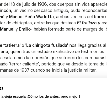
 del 18 de julio de 1936, dos cuerpos sin vida apareci
incón
, un vecino del casco antiguo, pudo reconocerlos
vié
y
Manuel Peña Warletta
, ambos vecinos del
barrio
ctor de chirigotas, entre las que destaca
El frailazo y su
Manuel
y
Emilio
- habían formado parte de murgas del 
rtatierra'
o
'La chirigota fusilada'
nos llega gracias al
reno
, quien tras un estudio exahustivo de testimonios
a esclarecido la represión que sufrieron los comparsist
ado 'terror caliente', periodo que va desde la toma de l
manas de 1937 cuando se inicia la justicia militar.
PG
 vieja escuela ¡Cómo los de antes, pero mejor!