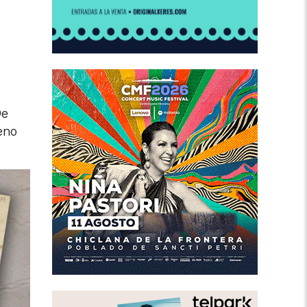
De
eno