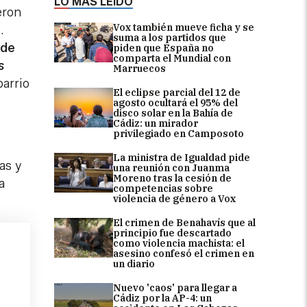
LO MÁS LEÍDO
eron
Vox también mueve ficha y se
.
suma a los partidos que
 de
piden que España no
comparta el Mundial con
s
Marruecos
barrio
El eclipse parcial del 12 de
agosto ocultará el 95% del
disco solar en la Bahía de
Cádiz: un mirador
privilegiado en Camposoto
La ministra de Igualdad pide
as y
una reunión con Juanma
Moreno tras la cesión de
a
competencias sobre
violencia de género a Vox
El crimen de Benahavís que al
principio fue descartado
como violencia machista: el
asesino confesó el crimen en
un diario
Nuevo 'caos' para llegar a
Cádiz por la AP-4: un