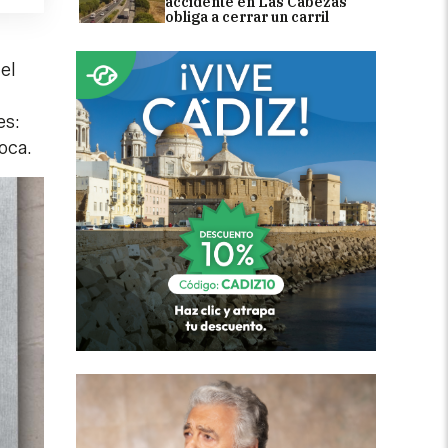
accidente en Las Cabezas
obliga a cerrar un carril
el
es:
poca.