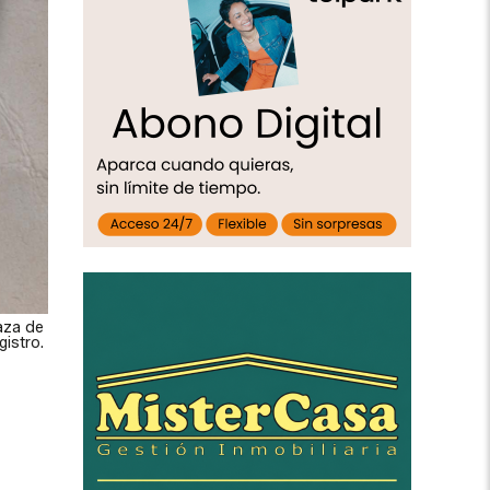
aza de
istro.