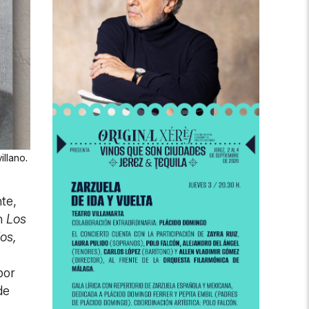
llano.
te,
on
Los
os,
por
de