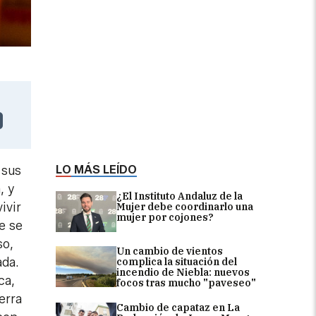
LO MÁS LEÍDO
 sus
, y
¿El Instituto Andaluz de la
ivir
Mujer debe coordinarlo una
mujer por cojones?
ue se
so,
Un cambio de vientos
ada.
complica la situación del
incendio de Niebla: nuevos
ca,
focos tras mucho "paveseo"
erra
Cambio de capataz en La