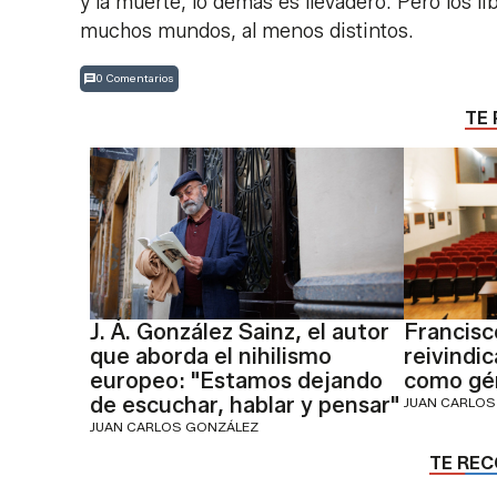
y la muerte, lo demás es llevadero. Pero los li
muchos mundos, al menos distintos.
0 Comentarios
TE 
J. Á. González Sainz, el autor
Francisc
que aborda el nihilismo
reivindic
europeo: "Estamos dejando
como gén
de escuchar, hablar y pensar"
JUAN CARLOS
JUAN CARLOS GONZÁLEZ