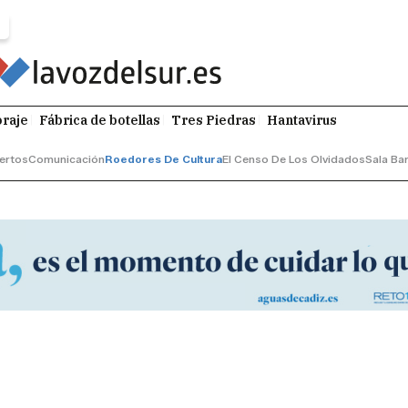
raje
Fábrica de botellas
Tres Piedras
Hantavirus
ertos
Comunicación
Roedores De Cultura
El Censo De Los Olvidados
Sala Ba