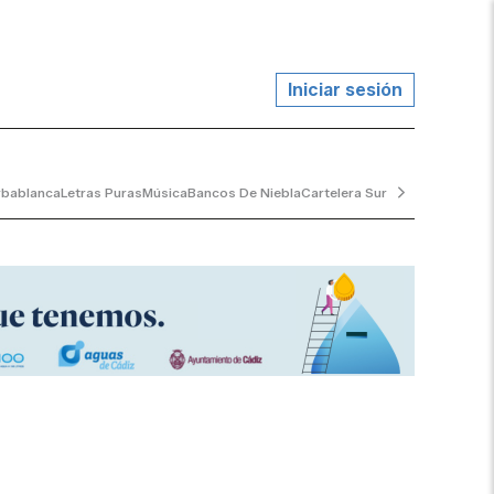
Iniciar sesión
rbablanca
Letras Puras
Música
Bancos De Niebla
Cartelera Sur
Coolt Magazine