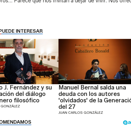
bros... Parece que nos invitan a dejar de vivir. Nos ofr
PUEDE INTERESAR
o J. Fernández y su
Manuel Bernal salda una
ación del diálogo
deuda con los autores
ero filosófico
'olvidados' de la Generaci
del 27
 GONZÁLEZ
JUAN CARLOS GONZÁLEZ