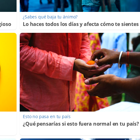
¿Sabes qué baja tu ánimo?
gioso
Lo haces todos los días y afecta cómo te sientes
Esto no pasa en tu país
¿Qué pensarías si esto fuera normal en tu país?