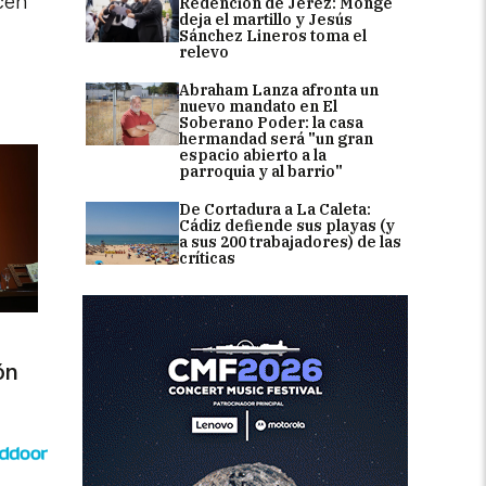
ecen
Redención de Jerez: Monge
deja el martillo y Jesús
Sánchez Lineros toma el
relevo
Abraham Lanza afronta un
nuevo mandato en El
Soberano Poder: la casa
hermandad será "un gran
espacio abierto a la
parroquia y al barrio"
De Cortadura a La Caleta:
Cádiz defiende sus playas (y
a sus 200 trabajadores) de las
críticas
ón