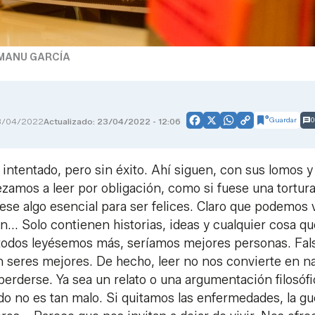
MANU GARCÍA
Guardar
0
3/04/2022
Actualizado: 23/04/2022 - 12:06
Facebook
X
WhatsApp
Copy
Link
 intentado, pero sin éxito. Ahí siguen, con sus lomos y
amos a leer por obligación, como si fuese una tortura
e algo esencial para ser felices. Claro que podemos v
zón... Solo contienen historias, ideas y cualquier cosa q
i todos leyésemos más, seríamos mejores personas. Fal
n seres mejores. De hecho, leer no nos convierte en n
perderse. Ya sea un relato o una argumentación filosófi
o no es tan malo. Si quitamos las enfermedades, la gu