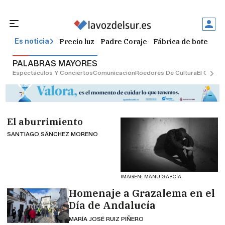
Precio luz
Padre Coraje
Fábrica de botellas
Es noticia
PALABRAS MAYORES
Espectáculos Y Conciertos
Comunicación
Roedores De Cultura
El Censo
El aburrimiento
SANTIAGO SÁNCHEZ MORENO
IMAGEN: MANU GARCÍA
Homenaje a Grazalema en el
Día de Andalucía
MARÍA JOSÉ RUIZ PIÑERO