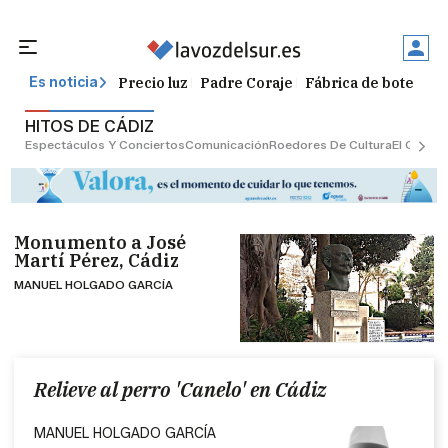
Precio luz
Padre Coraje
Fábrica de botellas
Es noticia
HITOS DE CÁDIZ
Espectáculos Y Conciertos
Comunicación
Roedores De Cultura
El Censo
Monumento a José
Martí Pérez, Cádiz
MANUEL HOLGADO GARCÍA
Relieve al perro 'Canelo' en Cádiz
MANUEL HOLGADO GARCÍA