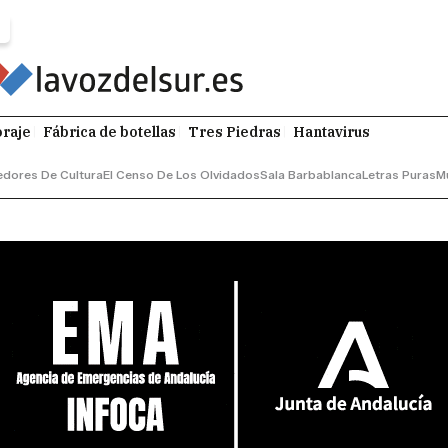
raje
Fábrica de botellas
Tres Piedras
Hantavirus
dores De Cultura
El Censo De Los Olvidados
Sala Barbablanca
Letras Puras
M