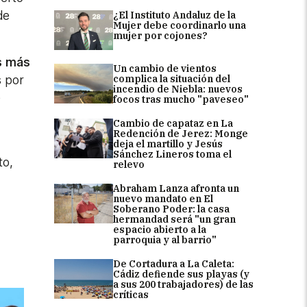
de
¿El Instituto Andaluz de la
Mujer debe coordinarlo una
mujer por cojones?
as más
Un cambio de vientos
complica la situación del
s por
incendio de Niebla: nuevos
e
focos tras mucho "paveseo"
Cambio de capataz en La
Redención de Jerez: Monge
deja el martillo y Jesús
Sánchez Lineros toma el
to,
relevo
Abraham Lanza afronta un
nuevo mandato en El
Soberano Poder: la casa
hermandad será "un gran
espacio abierto a la
parroquia y al barrio"
De Cortadura a La Caleta:
Cádiz defiende sus playas (y
a sus 200 trabajadores) de las
críticas