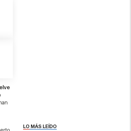
uelve
o
 han
LO MÁS LEÍDO
ierto