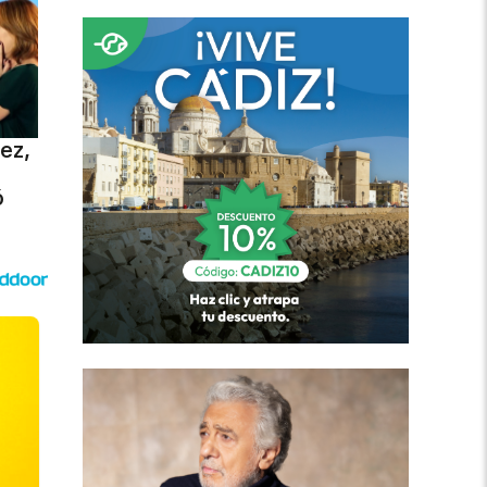
ez,
ó