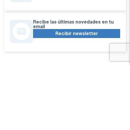
Recibe las últimas novedades en tu
email
Recibir newsletter
Apoya una Andalucía con Voz propia; Protege el
periodismo hecho por periodistas
Hazte socio