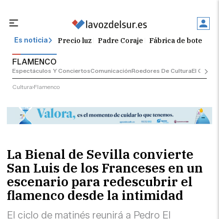
Precio luz
Padre Coraje
Fábrica de botellas
Es noticia
FLAMENCO
Espectáculos Y Conciertos
Comunicación
Roedores De Cultura
El Censo
Cultura
Flamenco
La Bienal de Sevilla convierte
San Luis de los Franceses en un
escenario para redescubrir el
flamenco desde la intimidad
El ciclo de matinés reunirá a Pedro El