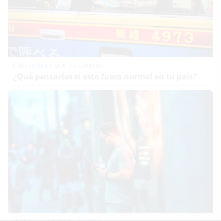
Costumbres que no creerás
¿Qué pensarías si esto fuera normal en tu país?
¿Sabes qué baja tu ánimo?