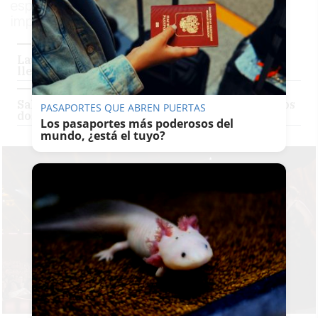
español, que supone una oportunidad para
impulsar sus carreras
Laura Weissmahr, la actriz de Tarifa que se ha
llevado un Goya bajo el brazo
Salva Reina, loco de alegría en los Goya: por los
PASAPORTES QUE ABREN PUERTAS
dos millones de andaluces que se exiliaron
Los pasaportes más poderosos del
mundo, ¿está el tuyo?