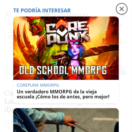
TE PODRÍA INTERESAR
Precio luz
Padre Coraje
Fábrica de botellas
Es noticia
CULTURA
Espectáculos Y Conciertos
Comunicación
Roedores De Cultura
El Censo
Cultura
COREPUNK MMORPG
Carolina Yuste, Salva Reina o
Un verdadero MMORPG de la vieja
escuela ¡Cómo los de antes, pero mejor!
Laura Weissmahr... ¿se llevan
dinero por el Goya?
Los ganadores de la estatuilla obtienen el
máximo reconocimiento existente del cine