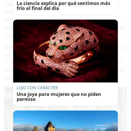
La ciencia explica por qué sentimos más
Leonor Watling logró la mayor ventaja de su
frío al final del día
historia respecto a la segunda opción en
competencia, con 17,4 puntos más de share,
según ha informado este domingo la Academia del
Cine.
El minuto de oro (el más visto del día) se registró a
las 23.27 horas, momento en el que convocó a
2.791.000 personas y tuvo un share del 24,9%. El
año pasado el minuto más visto reunió a 2.715.000
personas, con un share del 23,3%.
LUJO CON CARÁCTER
Una joya para mujeres que no piden
permiso