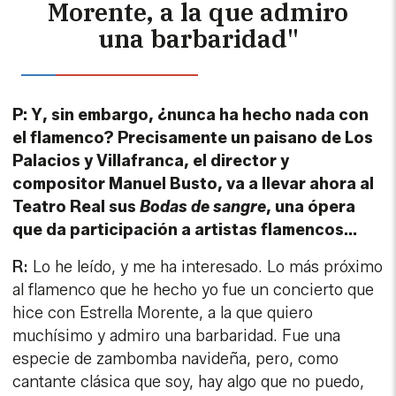
el flamenco? Precisamente un paisano de Los
Palacios y Villafranca, el director y
compositor Manuel Busto, va a llevar ahora al
Teatro Real sus
Bodas de sangre
, una ópera
que da participación a artistas flamencos…
R:
Lo he leído, y me ha interesado. Lo más próximo
al flamenco que he hecho yo fue un concierto que
hice con Estrella Morente, a la que quiero
muchísimo y admiro una barbaridad. Fue una
especie de zambomba navideña, pero, como
cantante clásica que soy, hay algo que no puedo,
que no alcanzo con el cante jondo de ellos, y por
eso le tengo un respeto tremendo.
P: ¿Cómo ve la música en nuestro país?
R:
Pues la música en España, a nivel de músicos, a
su calidad, está viviendo un momento de felicidad.