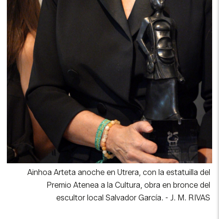
Ainhoa Arteta anoche en Utrera, con la estatuilla del
Premio Atenea a la Cultura, obra en bronce del
escultor local Salvador García.
-
J. M. RIVAS
Pregunta
:
En la asociación Artis et Culturae
de Utrera andaban con la duda de si usted iba
a aceptar el premio y de si, encima, iba a venir
.