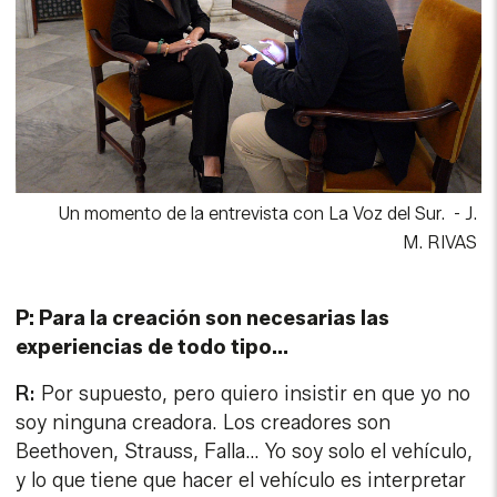
Un momento de la entrevista con La Voz del Sur.
-
J.
M. RIVAS
P: Para la creación son necesarias las
experiencias de todo tipo…
R:
Por supuesto, pero quiero insistir en que yo no
soy ninguna creadora. Los creadores son
Beethoven, Strauss, Falla… Yo soy solo el vehículo,
y lo que tiene que hacer el vehículo es interpretar
lo más fidedignamente posible lo escrito por el
autor.
P: Pero tampoco eso es fácil.
R: No, porque una tiene que romperse
prácticamente para que quede lo único que