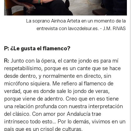
P: ¿Le gusta el flamenco?
R:
Junto con la ópera, el cante jondo es para mí
respetabilísimo, porque es un cante que se hace
desde dentro, y normalmente en directo, sin
micrófono siquiera. Me refiero al flamenco de
verdad, que es donde sale lo jondo de veras,
porque viene de adentro. Creo que en eso tiene
una relación profunda con nuestra interpretación
del clásico. Con amor por Andalucía trae
intrínseco todo esto… Por lo demás, vivimos en un
país que es un crisol de culturas.
P: Andalucía lo es, desde luego.
R:
Tengo una foto de muy pequeñita, en mi casa…
Fíjate que soy del norte, de Guipúzcoa, y no tengo
aquí el móvil, pero luego te la enseñaré. Y estoy en