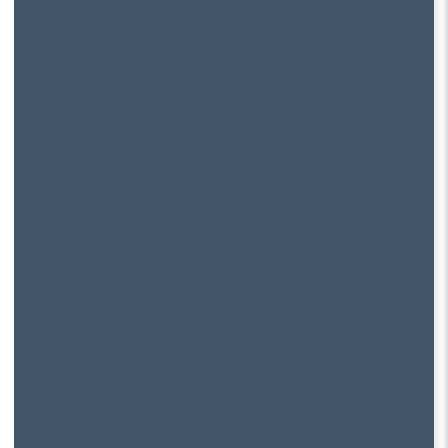
Honor de la Academia de las Artes Escénicas
de España, esta vasca de Guipúzcoa nacida
1964 es también
Hija Adoptiva de la
Provincia de Sevilla
desde 2017 por su labor
como embajadora de la cultura sevillana en el
mundo de la ópera.