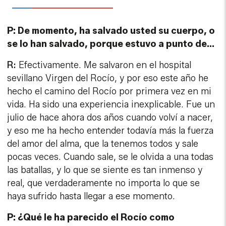
hecho el camino del Rocío por primera vez en mi
vida. Ha sido una experiencia inexplicable. Fue un
julio de hace ahora dos años cuando volví a nacer,
y eso me ha hecho entender todavía más la fuerza
del amor del alma, que la tenemos todos y sale
pocas veces. Cuando sale, se le olvida a una todas
las batallas, y lo que se siente es tan inmenso y
real, que verdaderamente no importa lo que se
haya sufrido hasta llegar a ese momento.
P: ¿Qué le ha parecido el Rocío como
manifestación cultural y religiosa?
R: Venían los rocieros caminando después de
muchos días, llenos de polvo, rotos… Llegaban allí,
ante la Virgen y se rompían y cantaban, y
cantaban rotos, pero cantaban con algo que es
muy grande, que se llama alma. Yo eso lo sentí.