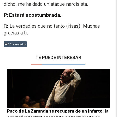
0 Comentarios
TE PUEDE INTERESAR
Paco de La Zaranda se recupera de un infarto: la
compañía teatral suspende su temporada en
Buenos Aires
PACO SÁNCHEZ MÚGICA