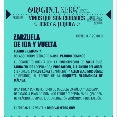
Respuesta
: Pues yo tenía menos dudas, porque
me siento muy afortunada, una privilegiada, y soy
muy consciente de que al fin y al cabo solamente