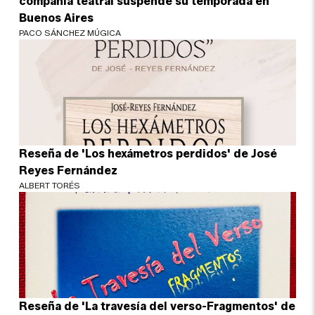
Reseña de 'Los hexámetros perdidos' de José
Reyes Fernández
ALBERT TORÉS
Reseña de 'La travesía del verso-Fragmentos' de
Paloma Fernández Gomá
ALBERT TORÉS
No es tu imaginación
¿Ves caras en
enchufes, coches o
nubes? Tiene