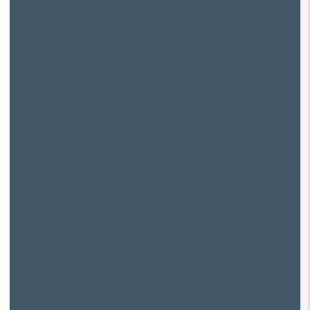
corazón que es un órgano mortal y el alma, que
es lo que artistas de su talla ponen al servicio
de la interpretación de los grandes creadores,
reconoce.
Cuesta que alguien con su tremenda
trayectoria a lo largo y ancho del planeta
admire tan profundamente a otros músicos de
tantos otros géneros, como el flamenco por
ejemplo, pero no sorprende tanto cuando se
descubre a la persona que hay detrás de la
marca: aquella niña llamada Ainhoa Arteta
Ibarrolaburu que empezó en una escolanía de
su pueblo Tolosa, que se formó luego en el
conservatorio de San Sebastián, que no tardó
en dar el salto triple vital a Nueva York y que,
tantos años después, sigue vibrando cuando