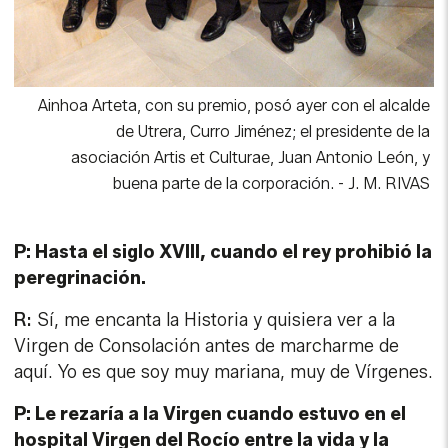
asociación Artis et Culturae, Juan Antonio León, y
buena parte de la corporación.
-
J. M. RIVAS
P: Hasta el siglo XVIII, cuando el rey prohibió la
peregrinación.
R:
Sí, me encanta la Historia y quisiera ver a la
Virgen de Consolación antes de marcharme de
aquí. Yo es que soy muy mariana, muy de Vírgenes.
P: Le rezaría a la Virgen cuando estuvo en el
hospital Virgen del Rocío entre la vida y la
muerte.
R:
Claro, le recé mucho. Y además es que pasó
algo muy especial. Porque cuando me pasó lo que
me pasó fue el año que no hubo romería, por la
pandemia, y yo estuve cantándole a la Virgen del