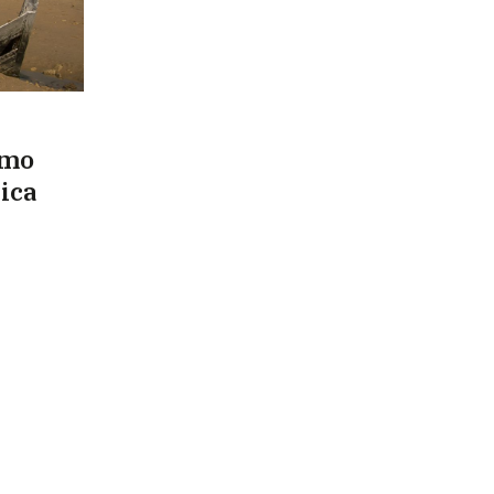
ómo
sica