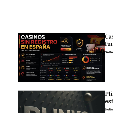
Ca
fu
SARA
Pl
es
SARA