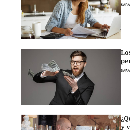
SARA
Lo
pe
SARA
¿Q
y 