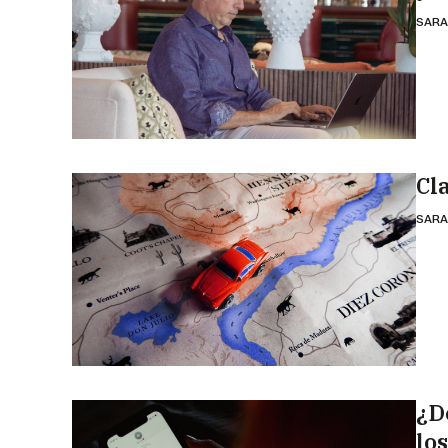
SARA
Cl
SARA
¿D
los