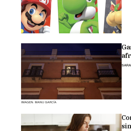
Ga
af
SARA
IMAGEN: MANU GARCÍA
Co
si