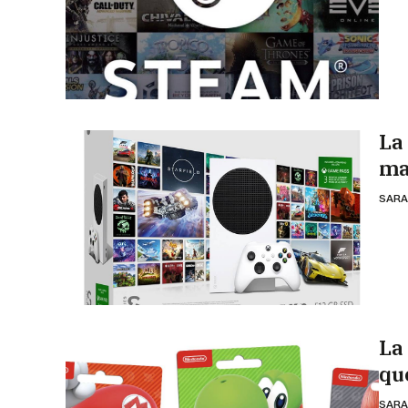
La
ma
SARA
La
qu
SARA