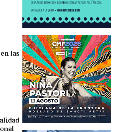
en las
alidad
ional