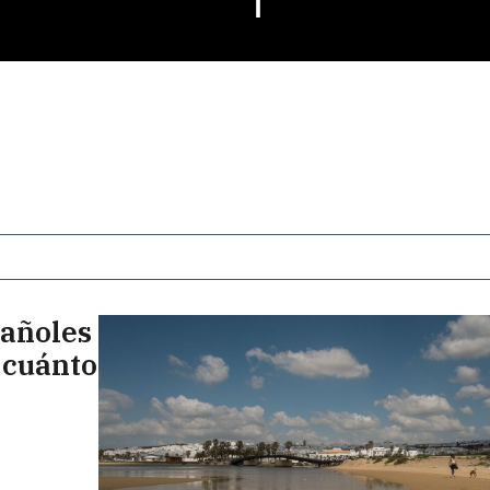
pañoles
 cuánto