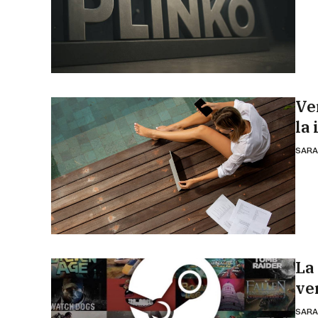
Ve
la
SARA
La
ver
SARA