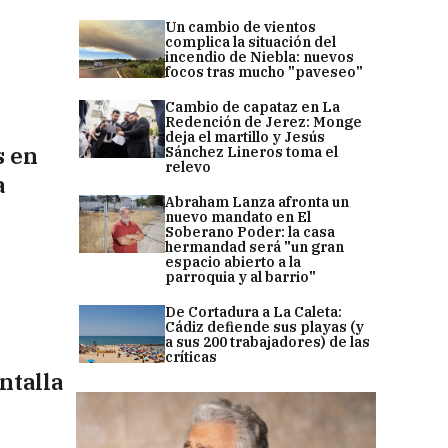
Un cambio de vientos
complica la situación del
incendio de Niebla: nuevos
focos tras mucho "paveseo"
Cambio de capataz en La
Redención de Jerez: Monge
deja el martillo y Jesús
s en
Sánchez Lineros toma el
relevo
a
Abraham Lanza afronta un
nuevo mandato en El
Soberano Poder: la casa
hermandad será "un gran
espacio abierto a la
parroquia y al barrio"
De Cortadura a La Caleta:
Cádiz defiende sus playas (y
a sus 200 trabajadores) de las
críticas
ntalla