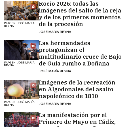
Rocío 2026: todas las
imágenes del salto de la reja
y de los primeros momentos
de la procesión
IMAGEN: JOSÉ MARIA
REYNA
JOSÉ MARÍA REYNA
Las hermandades
protagonizan el
multitudinario cruce de Bajo
de Guía rumbo a Doñana
IMAGEN: JOSÉ MARÍA
REYNA
JOSÉ MARÍA REYNA
Imágenes de la recreación
en Algodonales del asalto
napoleónico de 1810
IMAGEN: JOSÉ MARÍA
JOSÉ MARÍA REYNA
REYNA
La manifestación por el
Primero de Mayo en Cádiz,