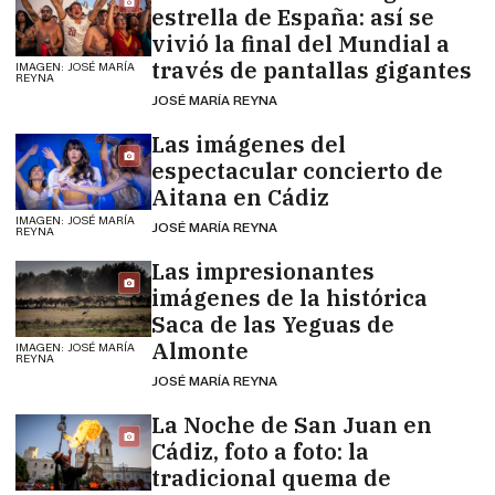
estrella de España: así se
vivió la final del Mundial a
través de pantallas gigantes
IMAGEN: JOSÉ MARÍA
REYNA
JOSÉ MARÍA REYNA
Las imágenes del
espectacular concierto de
Aitana en Cádiz
IMAGEN: JOSÉ MARÍA
JOSÉ MARÍA REYNA
REYNA
Las impresionantes
imágenes de la histórica
Saca de las Yeguas de
Almonte
IMAGEN: JOSÉ MARÍA
REYNA
JOSÉ MARÍA REYNA
La Noche de San Juan en
Cádiz, foto a foto: la
tradicional quema de