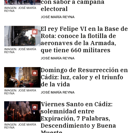
con sabor a campaña
electoral
IMAGEN: JOSÉ MARÍA
REYNA
JOSÉ MARÍA REYNA
El rey Felipe VI en la Base de
Rota: conoce la flotilla de
aeronaves de la Armada,
que tiene 660 militares
IMAGEN: JOSÉ MARÍA
REYNA
JOSÉ MARÍA REYNA
Domingo de Resurrección en
Cádiz: luz, calor y el triunfo
de la vida
IMAGEN: JOSÉ MARÍA
JOSÉ MARÍA REYNA
REYNA
Viernes Santo en Cádiz:
solemnidad entre
Expiración, 7 Palabras,
Descendimiento y Buena
IMAGEN: JOSÉ MARÍA
REYNA
Muerte