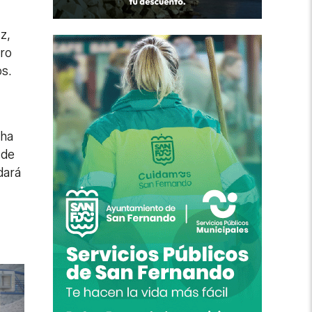
z,
uro
os.
 ha
 de
dará