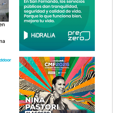
en
ma