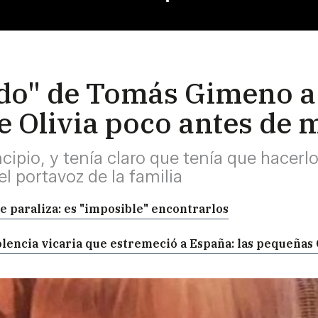
rdo" de Tomás Gimeno a 
e Olivia poco antes de 
incipio, y tenía claro que tenía que hace
 portavoz de la familia
 paraliza: es "imposible" encontrarlos
lencia vicaria que estremeció a España: las pequeñas 