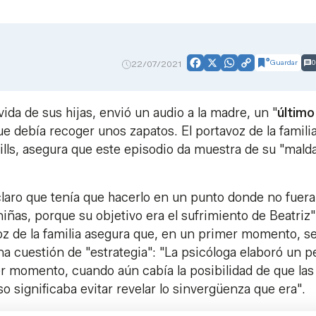
Guardar
0
22/07/2021
Facebook
X
WhatsApp
Copy
Link
ida de sus hijas, envió un audio a la madre, un "
último
e debía recoger unos zapatos. El portavoz de la familia
s, asegura que este episodio da muestra de su "malda
a claro que tenía que hacerlo en un punto donde no fuer
iñas, porque su objetivo era el sufrimiento de Beatriz"
z de la familia asegura que, en un primer momento, s
cuestión de "estrategia": "La psicóloga elaboró un pe
r momento, cuando aún cabía la posibilidad de que las
so significaba evitar revelar lo sinvergüenza que era".