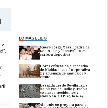
LO MÁS LEÍDO
 y
Muere Jorge Messi, padre de
d",
Leo Messi y "sostén" en su
carrera deportiva
Horas críticas en el incendio
an
de Niebla: situación operativa
2 y amenaza de más calor y
,
viento
e
La salida desde Sevilla hacia
rfil
las playas de Cádiz y Huelva
se atasca: accidentes y
atasco en la AP-4 y la A-49
Almonte se prepara para la