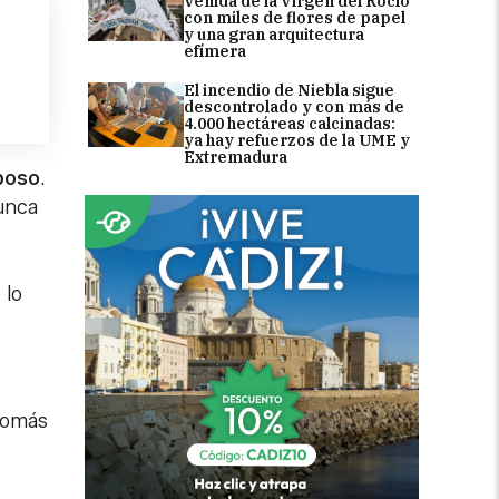
Venida de la Virgen del Rocío
con miles de flores de papel
y una gran arquitectura
efímera
El incendio de Niebla sigue
descontrolado y con más de
4.000 hectáreas calcinadas:
ya hay refuerzos de la UME y
Extremadura
mposo
.
Nunca
 lo
Tomás