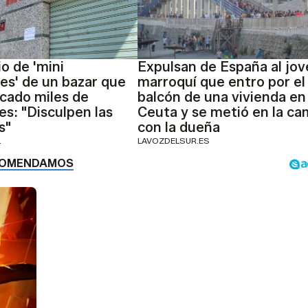
io de 'mini
Expulsan de España al jov
es' de un bazar que
marroquí que entro por el
cado miles de
balcón de una vivienda en
es: "Disculpen las
Ceuta y se metió en la ca
s"
con la dueña
L
LAVOZDELSUR.ES