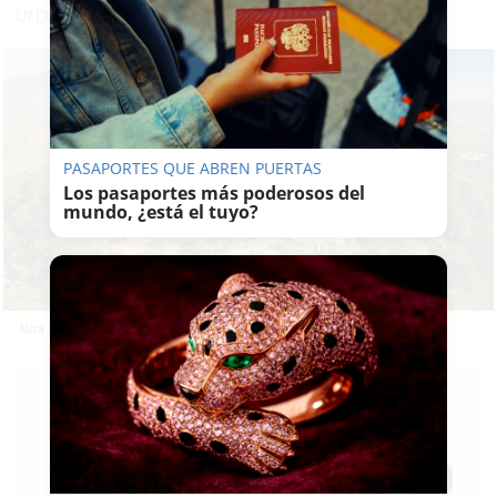
urbanización privada de la Costa del Sol
PASAPORTES QUE ABREN PUERTAS
Los pasaportes más poderosos del
mundo, ¿está el tuyo?
Una fotografía aérea de Marbella del portal Mpdunne
LAVOZDELSUR.ES
27/07/2021
Actualizado: 27/07/2021 - 09:27
Guardar
0
Facebook
X
WhatsApp
Copy