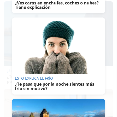
¿Ves caras en enchufes, coches o nubes?
Tiene explicación
¿Sabes qué baja tu ánimo?
¿Te notas más irritable últimamente? Puede ser
ESTO EXPLICA EL FRÍO
por este hábito
¿Te pasa que por la noche sientes más
frío sin motivo?