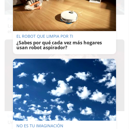
Pasaportes que abren puertas
Los pasaportes más poderosos del mundo, ¿está
el tuyo?
EL ROBOT QUE LIMPIA POR TI
¿Sabes por qué cada vez más hogares
usan robot aspirador?
Lujo con carácter
Una joya para mujeres que no piden permiso
NO ES TU IMAGINACIÓN