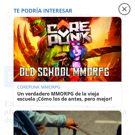
TE PODRÍA INTERESAR
Precio luz
Perseidas
Fábrica de botellas
Tr
Es noticia
SOCIEDAD
Economía
Sociedad
Internacional
Política
Ecología
Educación
Salud
Anuncio
Actualidad
Sociedad
COREPUNK MMORPG
Un verdadero MMORPG de la vieja
escuela ¡Cómo los de antes, pero mejor!
Encuentran a una mujer
ahogada en una piscina privada
de Marbella
Fue hallada a última hora de este lunes en una