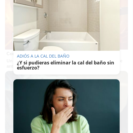
Corepunk MMORPG
ADIÓS A LA CAL DEL BAÑO
Un verdadero MMORPG de la vieja escuela ¡Cómo los de
¿Y si pudieras eliminar la cal del baño sin
antes, pero mejor!
esfuerzo?