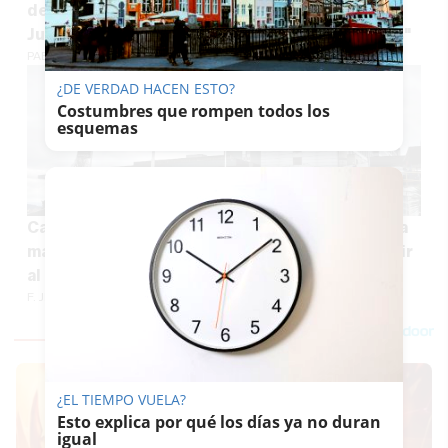
de un hombre para Instituto de la Mujer de la
Junta en Sevilla: "Moreno se ríe de las víctimas"
PABLO FDEZ. QUINTANILLA
¿DE VERDAD HACEN ESTO?
Costumbres que rompen todos los
esquemas
Caso del bebé hallado en un armario en Sada: la
madre de 25 años negó estar embarazada tras ir
al hospital con una fuerte hemorragia
F. JIMÉNEZ
¿EL TIEMPO VUELA?
Esto explica por qué los días ya no duran
igual