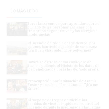
LO MÁS LEÍDO
Jerez lanza cursos para aprender sobre el
cuidado de las personas ancianas con
trastornos degenerativos y las alergias e
intolerancias
El incendio de Niebla desde dentro, por
quienes han tenido que huir de sus casas:
"En Huelva hay auténticos polvorines"
Gavira se estrena como consejero de
Justicia pidiendo al Ministerio los datos de
los beneficiados por la ley del 'sólo sí es sí'
Preocupación por la situación de Aramis
Fuster y una situación incómoda: "¡No me
grites!"
El fuego no da tregua en Niebla: los
cambios de vientos impiden el control del
incendio durante la madrugada y las llamas