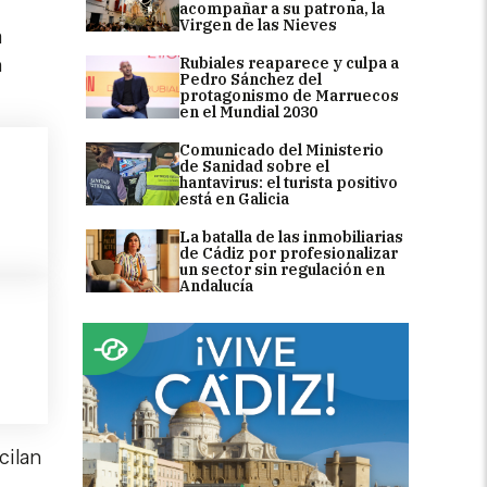
acompañar a su patrona, la
Virgen de las Nieves
a
Rubiales reaparece y culpa a
n
Pedro Sánchez del
protagonismo de Marruecos
en el Mundial 2030
Comunicado del Ministerio
de Sanidad sobre el
hantavirus: el turista positivo
está en Galicia
La batalla de las inmobiliarias
de Cádiz por profesionalizar
un sector sin regulación en
Andalucía
cilan