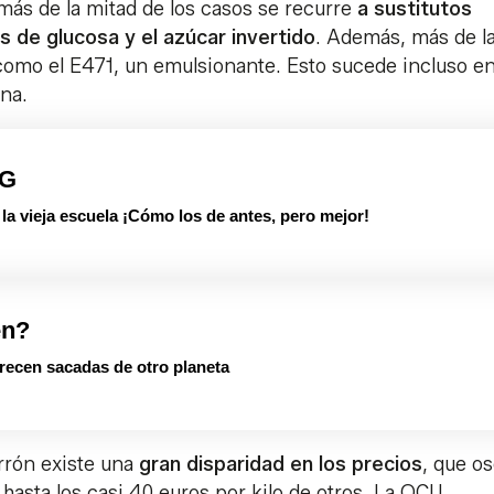
 más de la mitad de los casos se recurre
a sustitutos
s de glucosa y el azúcar invertido
. Además, más de l
 como el E471, un emulsionante. Esto sucede incluso e
na.
PG
 vieja escuela ¡Cómo los de antes, pero mejor!
en?
arecen sacadas de otro planeta
urrón existe una
gran disparidad en los precios
, que os
 hasta los casi 40 euros por kilo de otros. La OCU