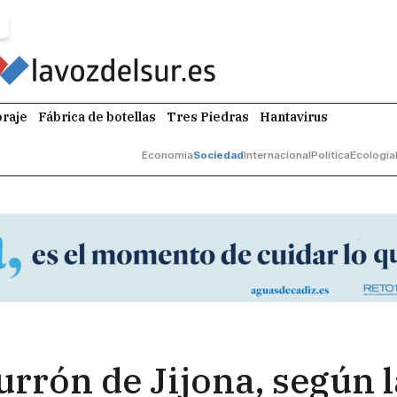
raje
Fábrica de botellas
Tres Piedras
Hantavirus
Economía
Sociedad
Internacional
Política
Ecología
turrón de Jijona, según 