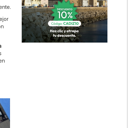
ente.
ejor
ón
a
s
nen