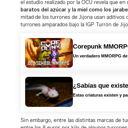
el estudio realizado por la OCU revela que en
baratos del azúcar y la miel como los jarabe
mitad de los turrones de Jijona usan aditivos
turrones amparados bajo la IGP Turrón de Jijo
Corepunk MMOR
Un verdadero MMORPG de la
¿Sabías que exist
Estas criaturas existen y p
Sin embargo, entre las distintas marcas de t
entre los 8 euros por kilo de algunos turrones