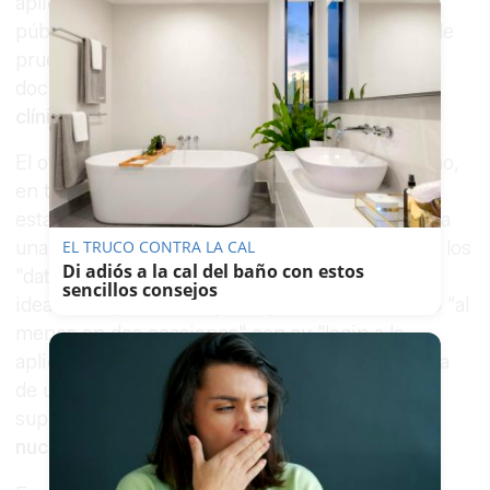
aplicación informática corporativa, registro
público donde se mecanizaban las solicitudes de
pruebas y las citas médicas generándose
documentos" que luego "componían
la historia
clínica de paciente o usuario
".
El otro acusado, supuestamente "en su provecho,
en tanto que eludía los procedimientos
establecidos para conseguir pruebas" y "obtenía
una rebaja en los tiempos de espera", le facilitó los
EL TRUCO CONTRA LA CAL
Di adiós a la cal del baño con estos
"datos personales necesarios para el propósito
sencillos consejos
ideado". El procesado principal habría accedido "al
menos en dos ocasiones" con su "login a la
aplicación corporativa, y simulando la existencia
de una previa decisión médica". Solicitaba
supuestamente
resonancias magnéticas
nucleares
.