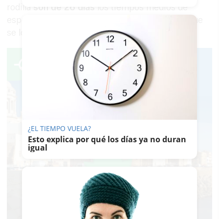
rodilla
son de 26 días
los tiempos medios de
espera, y en los de columna, 67, "estándares que
se lograron burlar".
¿EL TIEMPO VUELA?
Esto explica por qué los días ya no duran
igual