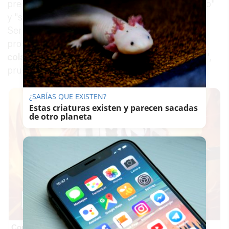
precisos de su autorización como administrativo"
y "siendo consciente del funcionamiento del
Servicio Andaluz de Salud (SAS)", el principal
procesado "resolvió,
a instancias y con la
colaboración imprescindible del otro acusado
",
pruebas diagnósticas.
¿SABÍAS QUE EXISTEN?
Estas criaturas existen y parecen sacadas
de otro planeta
Corepunk MMORPG