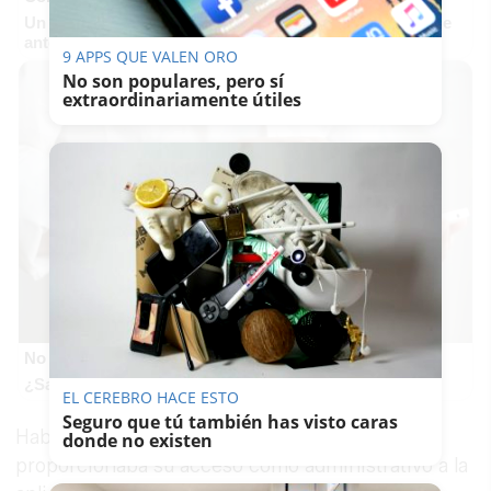
Un verdadero MMORPG de la vieja escuela ¡Cómo los de
antes, pero mejor!
9 APPS QUE VALEN ORO
No son populares, pero sí
extraordinariamente útiles
No creerás estas apps
¿Sabías que estas apps existen y son súper útiles?
EL CEREBRO HACE ESTO
Seguro que tú también has visto caras
Habría aprovechado "la facilidad que le
donde no existen
proporcionaba su acceso como administrativo a la