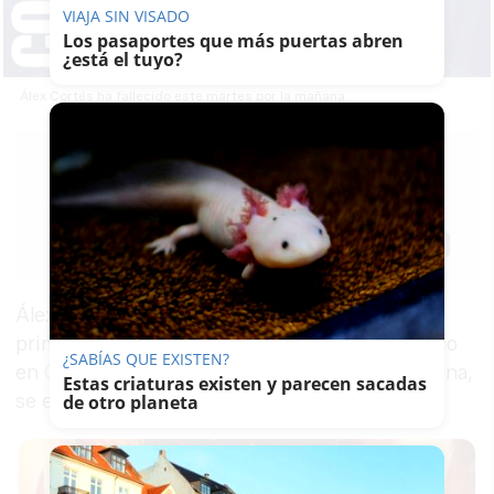
VIAJA SIN VISADO
Los pasaportes que más puertas abren
¿está el tuyo?
Álex Cortés ha fallecido este martes por la mañana.
RUBÉN
GUERRERO
14/10/2024
Actualizado: 15/10/2024 - 00:21
Guardar
0
Facebook
X
WhatsApp
Copy
Link
Álex Cortés, el motorista que esta mañana a
primera hora sufría un grave accidente de tráfico
¿SABÍAS QUE EXISTEN?
en
Cádiz
tras ser arrollado por un camión cisterna,
Estas criaturas existen y parecen sacadas
se encuentra en estado muy grave.
de otro planeta