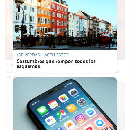
¿DE VERDAD HACEN ESTO?
Costumbres que rompen todos los
Corepunk MMORPG
esquemas
Un verdadero MMORPG de la vieja escuela ¡Cómo los de
antes, pero mejor!