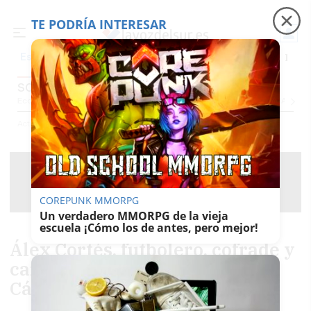
TE PODRÍA INTERESAR
Precio luz
Ceuta
Carreras de caballos
El t
Es noticia
SOCIEDAD
Economía
Sociedad
Internacional
Política
Ecología
Educación
Salud
Anuncio
Actualidad
Sociedad
COREPUNK MMORPG
Un verdadero MMORPG de la vieja
escuela ¡Cómo los de antes, pero mejor!
Álex Cortés, futbolero, cofrade y
carnavalero muy querido en
Cádiz, en estado muy grave