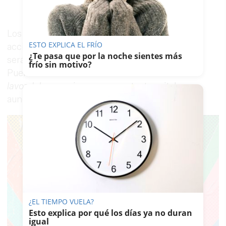
Los daños cerebrales que ha sufrido en el
ESTO EXPLICA EL FRÍO
accidente son muy graves y las próximas horas
¿Te pasa que por la noche sientes más
serán decisivas. Fuentes de la UCI del Hospital
frío sin motivo?
Puerta del Mar de Cádiz han confirmado a
lavozdelsur.es sigue
con constantes vitales,
aunque la situación es muy preocupante.
¿EL TIEMPO VUELA?
Esto explica por qué los días ya no duran
igual