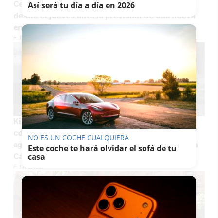
Ceuta cancela todos los permisos militares
Así será tu día a día en 2026
desde el jueves ante la previsión de una nueva
entrada masiva el día 15
F. JIMÉNEZ
Kilométrica lista de espera para el carné de
conducir en Andalucía: 10.000 alumnos
NO ES UN COCHE CUALQUIERA
aguardan hasta ocho meses para examinarse en
Este coche te hará olvidar el sofá de tu
casa
Cádiz
F. JIMÉNEZ