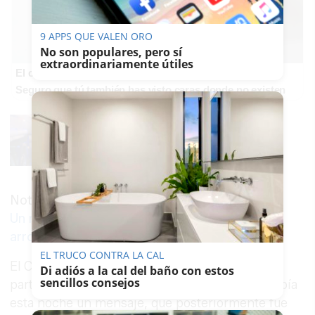
9 APPS QUE VALEN ORO
No son populares, pero sí
extraordinariamente útiles
El cerebro hace esto
Seguro que tú también has visto caras donde no existen
Noticia relacionada
Un motorista grave en Cádiz tras ser
arrollado por un camión cisterna
EL TRUCO CONTRA LA CAL
El Cádiz CF Virgili, club del que Cortés forma
Di adiós a la cal del baño con estos
sencillos consejos
parte como miembro del cuerpo técnico, escribía
esta noche un mensaje, que posteriormente fue