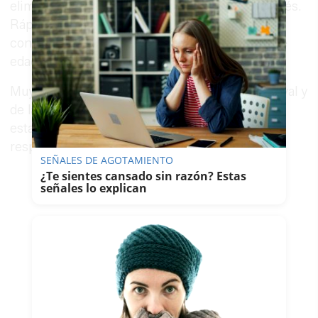
eliminado, apuntando a un final fatídico de Cortés.
Rápidamente, las redes se han llenado de
condolencias, pero este hombre, de 38 años de
edad, sigue con signos vitales.
Muy vinculado al mundo del deporte, del Carnaval y
de la Semana Santa de la capital gaditana, su
estado es de máxima gravedad, ya que no
responde a ningún tipo de estímulos.
SEÑALES DE AGOTAMIENTO
¿Te sientes cansado sin razón? Estas
señales lo explican