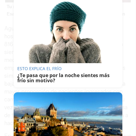
Tu memoria y la música
Esa canción antigua que no olvidas tiene una explicación
Aguirre ha señalado que las cifras de ingresos
hospitalarios van "bien", puesto que aunque los
816 hospitalizados actuales por Covid-19 siguen
siendo "muchísimos", hay que retrotraerse a
mediados de septiembre, cuando estábamos
empezando la segunda ola, para encontrar cifras
ESTO EXPLICA EL FRÍO
¿Te pasa que por la noche sientes más
similares. Los pacientes en
UCI
también han
frío sin motivo?
bajado hasta los 203 y aunque está habiendo una
mayor proporción de pacientes ingresados con
camas UCI son pacientes
más jóvenes
que a su
vez se recuperan mucho mejor, con lo que la tasa
de fallecimiento ha bajado a la mitad en relación a
hace un año.
En contraposición, el consejero ha reconocido que