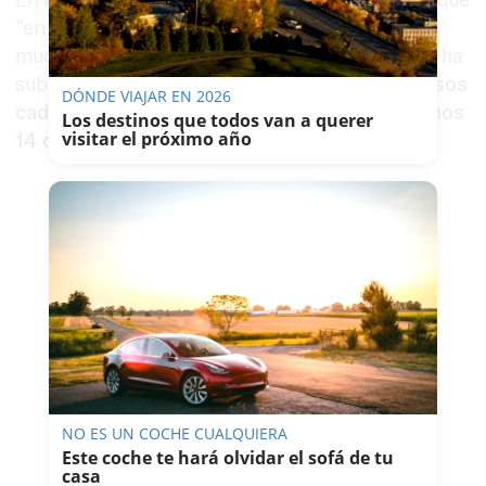
"en incidencia acumulada no vamos bien, ni
mucho menos". Según ha precisado,
Andalucía
ha
subido su
tasa
de contagio hasta los
173,07 casos
DÓNDE VIAJAR EN 2026
cada por cada 100.000 habitantes en los últimos
Los destinos que todos van a querer
visitar el próximo año
14 días.
NO ES UN COCHE CUALQUIERA
Este coche te hará olvidar el sofá de tu
casa