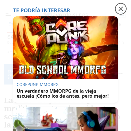
TE PODRÍA INTERESAR
Precio luz
Padre Coraje
Fábrica de botellas
Es noticia
SALUD
Economía
Sociedad
Internacional
Política
Ecología
Educación
Salud
Anuncio
Actualidad
Salud
COREPUNK MMORPG
Un verdadero MMORPG de la vieja
escuela ¡Cómo los de antes, pero mejor!
La Junta no prevé relajar
medidas contra el covid esta
semana: "Hemos bajado mucho
la guardia"