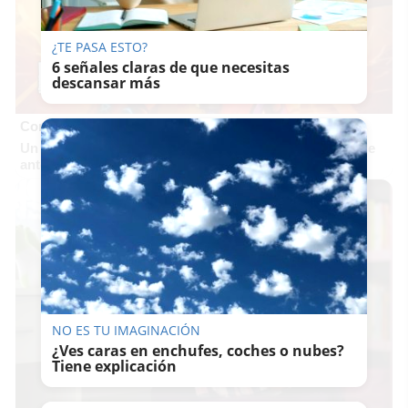
¿TE PASA ESTO?
6 señales claras de que necesitas
descansar más
Corepunk MMORPG
Un verdadero MMORPG de la vieja escuela ¡Cómo los de
antes, pero mejor!
NO ES TU IMAGINACIÓN
¿Ves caras en enchufes, coches o nubes?
Tiene explicación