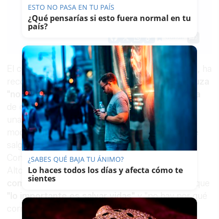
ESTO NO PASA EN TU PAÍS
LAVOZDELSUR.ES
¿Qué pensarías si esto fuera normal en tu
31/05/2021
Actualizado: 31/05/2021 - 15:19
país?
Guardar
0
Facebook
X
WhatsApp
Copy
Link
El consejero de Salud y Familias,
Jesús Aguirre
, ha
reconocido este lunes que
la comunidad andaluza
"no va bien"
respecto a la
incidencia
acumulada
de
coronavirus
y se ha inclinado por mantener
una postura "lo más conservadora posible" de
modo que, según ha avanzado, la propuesta que
salga "posiblemente" de la próxima reunión del
Consejo Asesor de Alertas de Salud Pública de
¿SABES QUÉ BAJA TU ÁNIMO?
Lo haces todos los días y afecta cómo te
Alto Impacto de Andalucía, el conocido como
sientes
comité de expertos
, sea ir "despacio" puesto que
"lo importante es salvar vidas"
y "no hay por qué
correr en la
desescalada
", ha agregado.