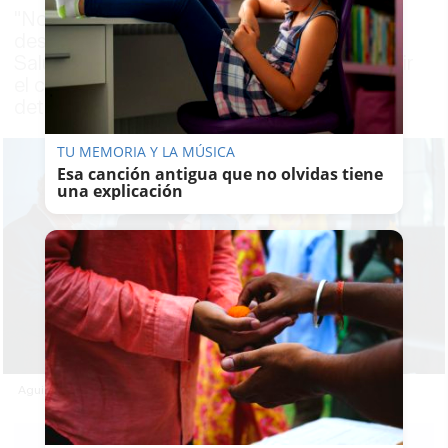
"No hay por qué correr mucho en la
desescalada", ha afirmado el consejero de
Salud, un día antes de que se vuelva a reunir
el comité de expertos para mantener o
determinar nuevas medidas en Andalucía
TU MEMORIA Y LA MÚSICA
Esa canción antigua que no olvidas tiene
una explicación
Aguirre y Moreno (PP), en una imagen de archivo.