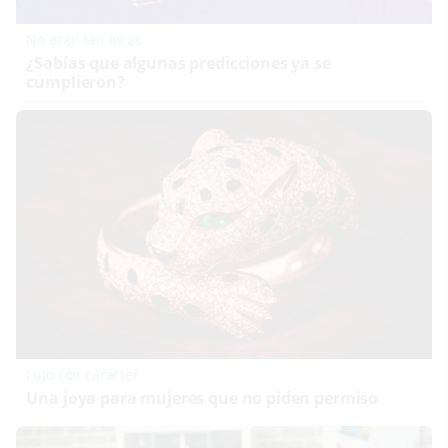
No eran tan locas
¿Sabías que algunas predicciones ya se
cumplieron?
Lujo con carácter
Una joya para mujeres que no piden permiso