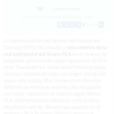
LAVOZDELSUR.ES
29/05/2021
Actualizado: 29/05/2021 - 08:32
Guardar
1
Facebook
X
WhatsApp
Copy
Link
La séptima edición del Monitor de Reputación
Sanitaria (MRS) ha incluido a
seis centros de la
red asistencial del Grupo HLA
en el ranking de
hospitales privados con mejor reputación. El HLA
Jerez Puerta del Sur (Jerez de la Frontera) sigue
siendo el hospital de Cádiz con mejor reputación
según este listado, HLA Universitario Moncloa
(Madrid) se mantiene entre los diez hospitales
con mejor reputación de España según Merco.
HLA Vistahermosa se mantiene como el único
hospital privado de Alicante que aparece en el
ranking y HLA El Ángel (Málaga) alcanza la