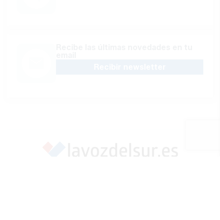
Recibe las últimas novedades en tu
email
Recibir newsletter
Apoya una Andalucía con Voz propia; Protege el
periodismo hecho por periodistas
Hazte socio