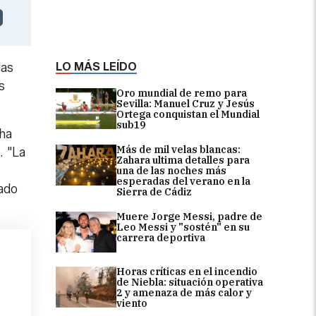
LO MÁS LEÍDO
las
s
Oro mundial de remo para
Sevilla: Manuel Cruz y Jesús
Ortega conquistan el Mundial
sub19
 ha
Más de mil velas blancas:
. "La
Zahara ultima detalles para
una de las noches más
esperadas del verano en la
tado
Sierra de Cádiz
Muere Jorge Messi, padre de
Leo Messi y "sostén" en su
carrera deportiva
Horas críticas en el incendio
de Niebla: situación operativa
2 y amenaza de más calor y
viento