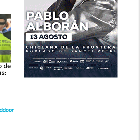
o de
us: