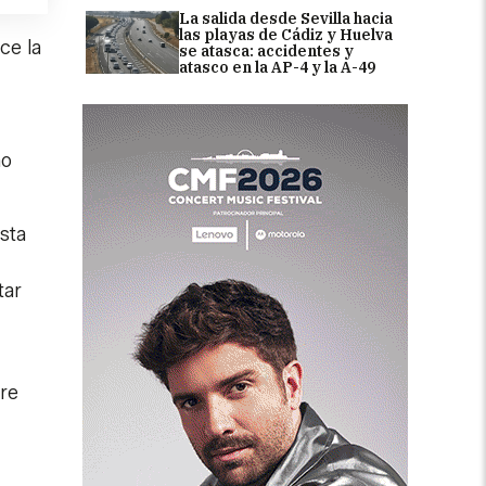
La salida desde Sevilla hacia
las playas de Cádiz y Huelva
ce la
se atasca: accidentes y
atasco en la AP-4 y la A-49
no
esta
tar
re