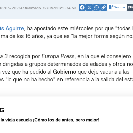
Guardar
0
12/05/2021
Actualizado: 12/05/2021 - 14:53
Facebook
X
WhatsApp
Copy
Link
ús Aguirre
, ha apostado este miércoles por que "todas 
ima de los 16 años, ya que es "la mejor forma según no
a 3
recogida por
Europa Press
, en la que el consejero
dirigidas a grupos determinados de edades y otros no
a vez que ha pedido al
Gobierno
que deje vacuna a las
 "lo que no ha hecho" en referencia a la salida del es
PG
 vieja escuela ¡Cómo los de antes, pero mejor!