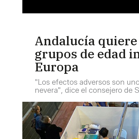
Andalucía quiere 
grupos de edad i
Europa
"Los efectos adversos son uno 
nevera", dice el consejero de 