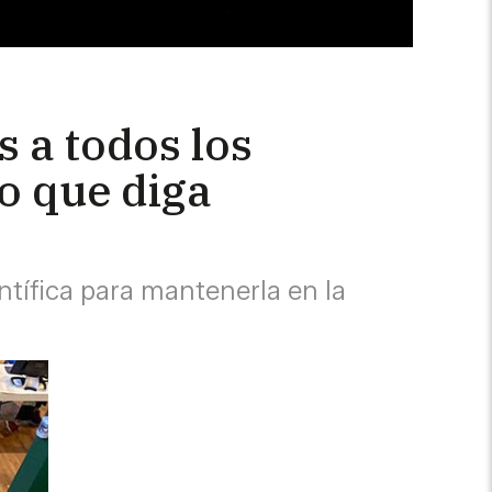
 a todos los
o que diga
ntífica para mantenerla en la