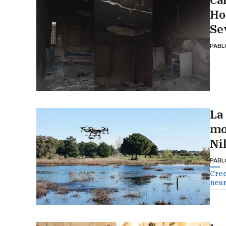
Ho
Se
PABL
La 
mo
Ni
PABL
Crec
neur