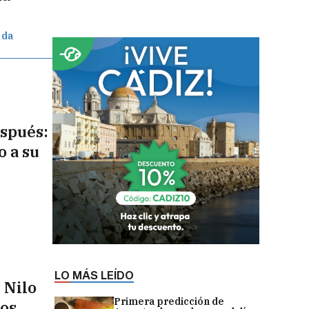
 da
espués:
o a su
LO MÁS LEÍDO
 Nilo
Primera predicción de
tos