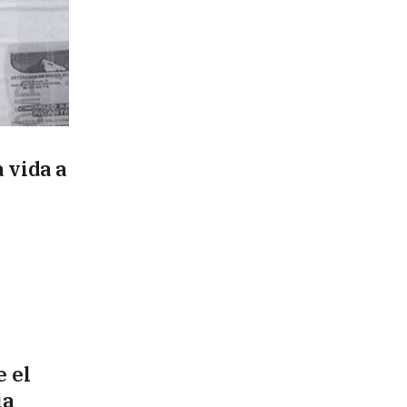
 vida a
 el
ia