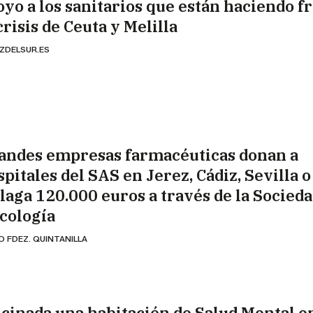
oyo a los sanitarios que están haciendo f
crisis de Ceuta y Melilla
ZDELSUR.ES
andes empresas farmacéuticas donan a
pitales del SAS en Jerez, Cádiz, Sevilla o
laga 120.000 euros a través de la Socieda
cología
O FDEZ. QUINTANILLA
lcinada una habitación de Salud Mental en