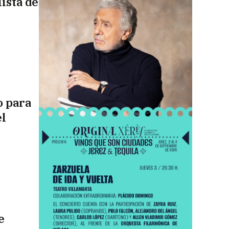
lista de
o para
el
e