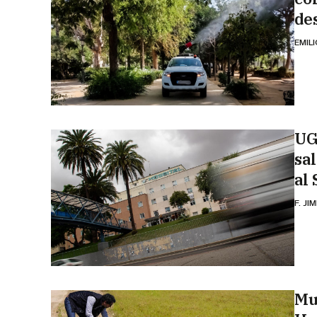
de
EMIL
UG
sal
al
F. JI
Mu