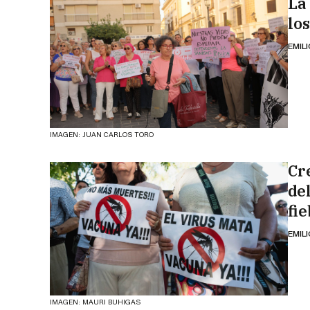
La 
lo
EMIL
IMAGEN: JUAN CARLOS TORO
Cr
de
fi
EMIL
IMAGEN: MAURI BUHIGAS