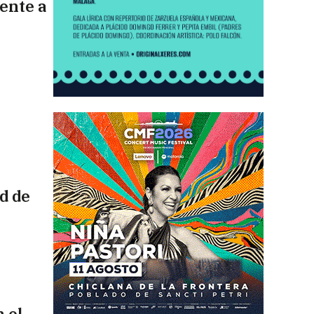
rente a
d de
 el