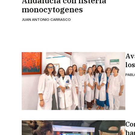
Andalucía con listeria
monocytogenes
JUAN ANTONIO CARRASCO
Av
lo
PABL
Co
han