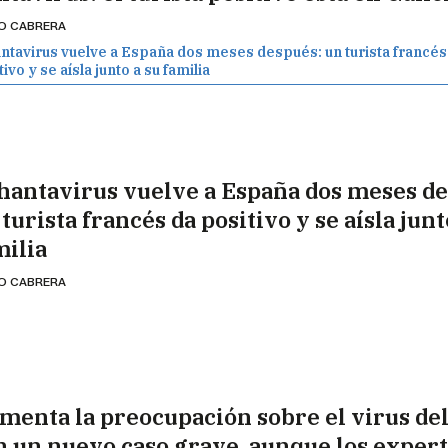
IO CABRERA
antavirus vuelve a España dos meses después: un turista francés
ivo y se aísla junto a su familia
 hantavirus vuelve a España dos meses d
turista francés da positivo y se aísla junt
milia
IO CABRERA
menta la preocupación sobre el virus del
n un nuevo caso grave, aunque los exper