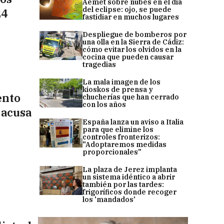
Aemet sobre nubes en el día
del eclipse: ojo, se puede
24
fastidiar en muchos lugares
Despliegue de bomberos por
una olla en la Sierra de Cádiz:
cómo evitar los olvidos en la
cocina que pueden causar
tragedias
La mala imagen de los
kioskos de prensa y
ento
chucherías que han cerrado
con los años
y acusa
España lanza un aviso a Italia
para que elimine los
controles fronterizos:
"Adoptaremos medidas
proporcionales"
La plaza de Jerez implanta
un sistema idéntico a abrir
también por las tardes:
frigoríficos donde recoger
los 'mandados'