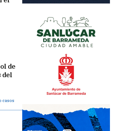
ol de
 del
co casos