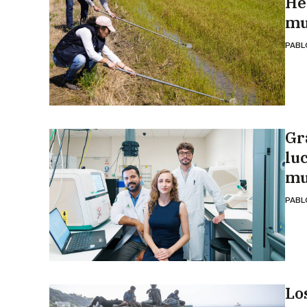
He
mu
PABL
Gr
lu
mu
PABL
Lo