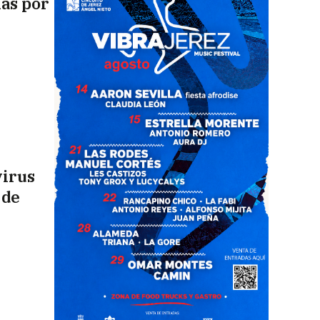
ias por
virus
 de