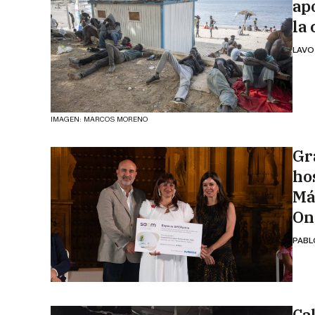
ap
la 
LAVO
IMAGEN: MARCOS MORENO
Gr
hos
Má
On
PABL
Ca