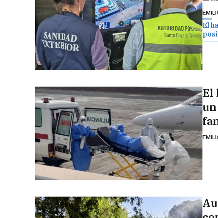
EMIL
El h
posit
El
un 
fa
EMIL
Au
co