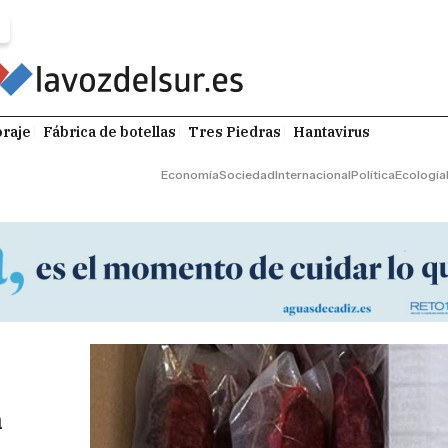
raje
Fábrica de botellas
Tres Piedras
Hantavirus
Economía
Sociedad
Internacional
Política
Ecología
n