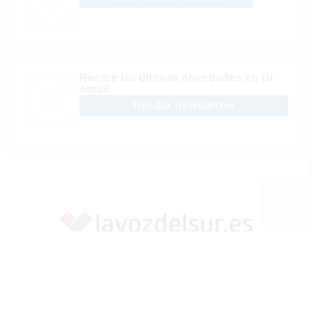
Recibe las últimas novedades en tu
email
Recibir newsletter
Apoya una Andalucía con Voz propia; Protege el
periodismo hecho por periodistas
Hazte socio