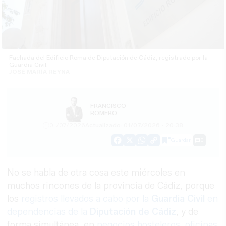
Fachada del Edificio Roma de Diputación de Cádiz, registrado por la
Guardia Civil. -
JOSÉ MARÍA REYNA
FRANCISCO
ROMERO
01/07/2026
Actualizado: 01/07/2026 - 20:38
Guardar
0
Facebook
X
WhatsApp
Copy
Link
No se habla de otra cosa este miércoles en
muchos rincones de la provincia de Cádiz, porque
los
registros llevados a cabo por la
Guardia Civil
en
dependencias de la
Diputación de Cádiz
, y de
forma simultánea, en
negocios hosteleros, oficinas