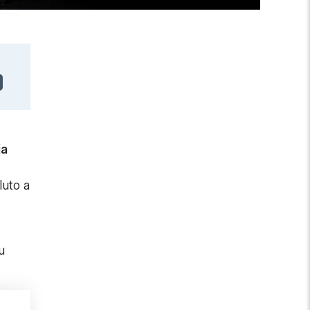
ia
luto a
u