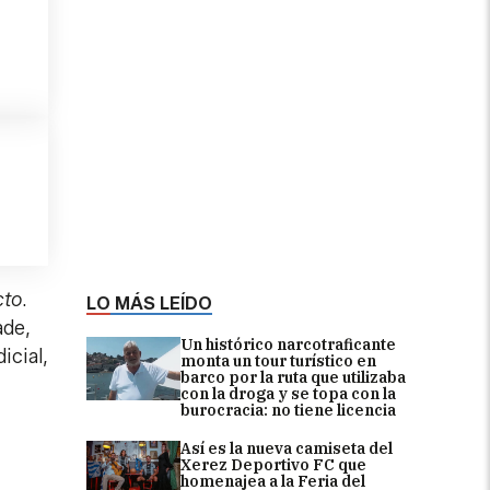
cto
.
LO MÁS LEÍDO
ade,
Un histórico narcotraficante
icial,
monta un tour turístico en
barco por la ruta que utilizaba
con la droga y se topa con la
burocracia: no tiene licencia
Así es la nueva camiseta del
Xerez Deportivo FC que
homenajea a la Feria del