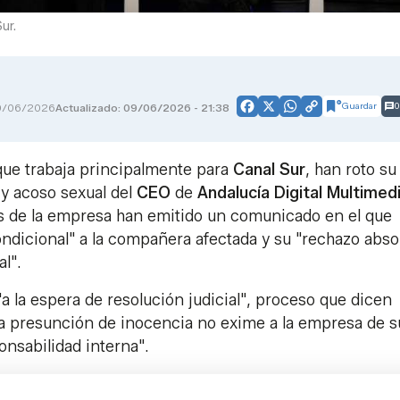
ur.
Guardar
0
9/06/2026
Actualizado: 09/06/2026 - 21:38
Facebook
X
WhatsApp
Copy
Link
que trabaja principalmente para
Canal
Sur
, han roto su
 y acoso sexual del
CEO
de
Andalucía Digital Multimed
s de la empresa han emitido un comunicado en el que
ndicional" a la compañera afectada y su "rechazo abso
l".
a la espera de resolución judicial", proceso que dicen
la presunción de inocencia no exime a la empresa de s
nsabilidad interna".