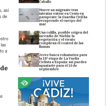
Caballo
Muere un migrante tras
, así
intentar entrar en Ceuta en
s de
parapente: la Guardia Civil ha
recuperado el cuerpo del
mar
Una colilla, posible origen del
incendio de Niebla: la
estro
vegetación y el viento
complican el control de las
 las
llamas
to a
Jerez busca voluntarios para
la 18ª etapa de La Vuelta
Ciclista a España: así puedes
apuntarte para el 10 de
 de
septiembre
ás