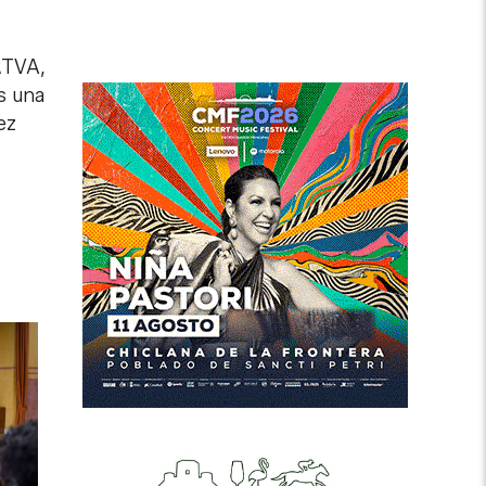
 RTVA,
s una
ez