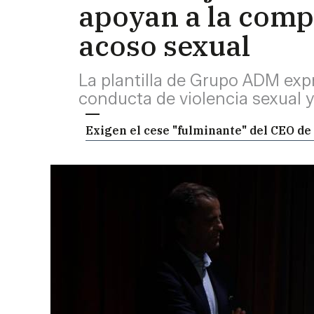
apoyan a la comp
acoso sexual
La plantilla de Grupo ADM exp
conducta de violencia sexual y
Exigen el cese "fulminante" del CEO de