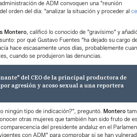
e administración de ADM convoquen una "reunión
el orden del día: "analizar la situación y proceder al
c
ús Montero
, calificó lo conocido de "gravísimo" y añadi
asunto: por qué Gustavo Fuentes "ha dejado su cargo d
lucía hace escasamente unos días, probablemente cua
es, cuando se produjeron las denuncias.
inante" del CEO de la principal productora de
por agresión y acoso sexual a una reportera
do ningún tipo de indicación?", preguntó.
Montero
tam
onocer otras mujeres que también han sido fruto de e
 comparecencia del presidente andaluz en el Parlamen
s vigentes con ADM" para comprobar si se han vulnerad