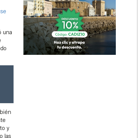
ese
ó una
e
ndo
bién
ste
to y
o las