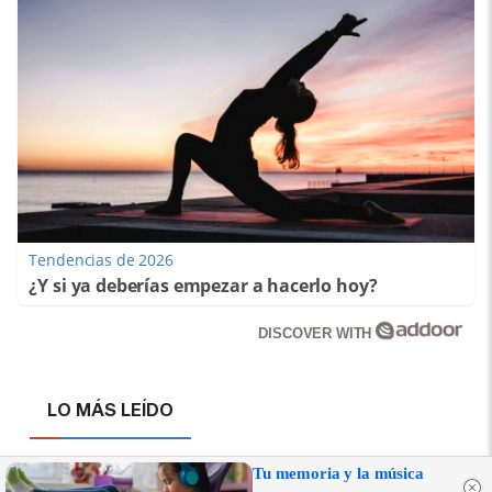
Tendencias de 2026
¿Y si ya deberías empezar a hacerlo hoy?
DISCOVER WITH
LO MÁS LEÍDO
El Supremo condena al Estado por no
Tu memoria y la música
proteger a un preso que fue asesinado por