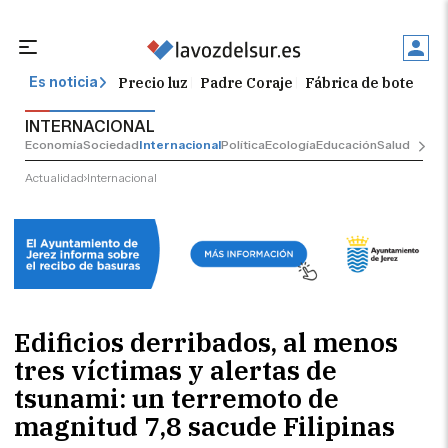
Precio luz
Padre Coraje
Fábrica de botellas
Es noticia
INTERNACIONAL
Economía
Sociedad
Internacional
Política
Ecología
Educación
Salud
Anunci
Actualidad
Internacional
Edificios derribados, al menos
tres víctimas y alertas de
tsunami: un terremoto de
magnitud 7,8 sacude Filipinas