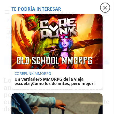
TE PODRÍA INTERESAR
Precio luz
Padre Coraje
Fábrica de botellas
Es noticia
EDUCACIÓN
Economía
Sociedad
Internacional
Política
Ecología
Educación
Salud
Anunci
Actualidad
Educación
COREPUNK MMORPG
Los docentes interinos
Un verdadero MMORPG de la vieja
escuela ¡Cómo los de antes, pero mejor!
andaluces denuncian coacción
pese a la histórica sentencia
europea: "Han triplicado el coste
de las demandas"