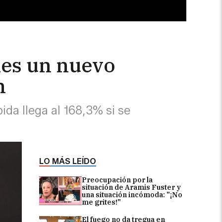
oles un nuevo
h
ida llega al 168,3% si se
LO MÁS LEÍDO
Preocupación por la
situación de Aramis Fuster y
una situación incómoda: "¡No
me grites!"
El fuego no da tregua en