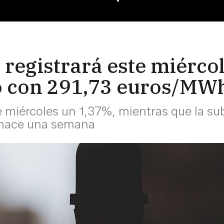
uz registrará este miérc
o con 291,73 euros/MW
e miércoles un 1,37%, mientras que la sub
 hace una semana