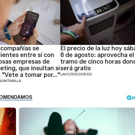
 compañías se
El precio de la luz hoy sá
lientes entre sí con
8 de agosto: aprovecha el
osas empresas de
tramo de cinco horas don
eting, que insultan si
será gratis
s: "Vete a tomar por..."
LAVOZDELSUR.ES
QUINTANILLA