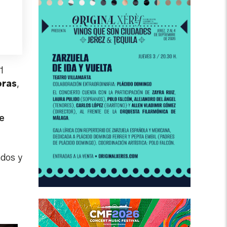
1
oras
,
ue
ados y