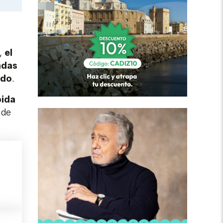
a,
el
adas
ido
.
bida
 de