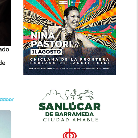
bado
de