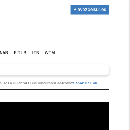
lavozdelsur.es
INAR
FITUR
ITB
WTM
te De La Culebra
El Eco
Concursos
Gastrovoz
Sabor Del Sur