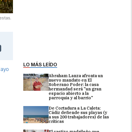
estas.
LO MÁS LEÍDO
Mayo
Abraham Lanza afronta un
nuevo mandato en El
Soberano Poder: la casa
hermandad será "un gran
espacio abierto a la
parroquia y al barrio"
De Cortadura a La Caleta:
Cádiz defiende sus playas (y
a sus 200 trabajadores) de las
críticas
El castizo madrileño que