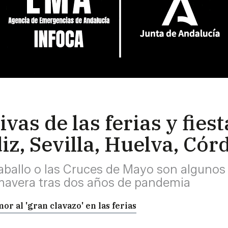
ivas de las ferias y fies
iz, Sevilla, Huelva, Có
l Caballo o las Cruces de Mayo son alguno
imavera tras dos años de pandemia
r al 'gran clavazo' en las ferias