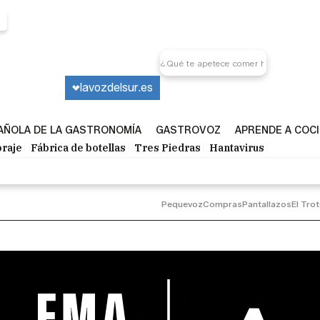
lavozdelsur.es
PAÑOLA DE LA GASTRONOMÍA
GASTROVOZ
APRENDE A COC
raje
Fábrica de botellas
Tres Piedras
Hantavirus
Pequevoz
Compras
Pantallazos
El Tro