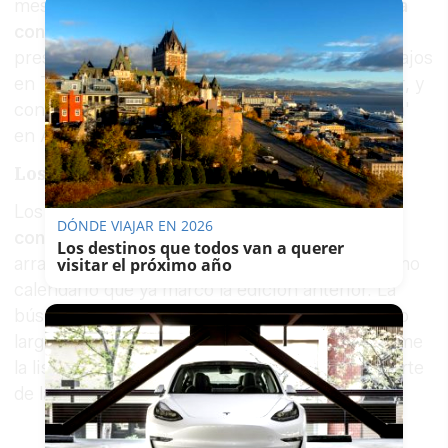
mes en que arrancó la edición de 2025.
Chenoa
continuará al frente del programa
como
presentadora, compaginando 'OT' con sus trabajos
en TVE, donde conduce
Dog House
y
The Floor
, y
con su papel como jurada en 'Tu cara me suena'
en Antena 3.
Los castings, en junio
Los castings para seleccionar a los
16
DÓNDE VIAJAR EN 2026
concursantes
que entrarán a la academia
Los destinos que todos van a querer
arrancarán en
junio de 2027
, siguiendo el mismo
visitar el próximo año
calendario que ya marcó la edición anterior. La
búsqueda de nuevos talentos se desarrollará a lo
largo de varias semanas antes de que se confirme
la lista definitiva de aspirantes que formarán parte
de la nueva promoción del talent show.