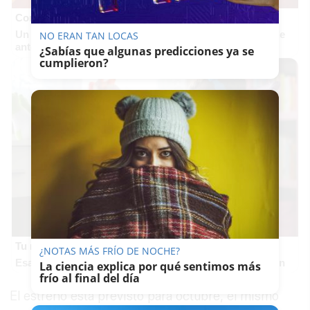
Corepunk MMORPG
Un verdadero MMORPG de la vieja escuela ¡Cómo los de
NO ERAN TAN LOCAS
antes, pero mejor!
¿Sabías que algunas predicciones ya se
cumplieron?
Tu memoria y la música
¿NOTAS MÁS FRÍO DE NOCHE?
Esa canción antigua que no olvidas tiene una explicación
La ciencia explica por qué sentimos más
frío al final del día
El estreno está previsto para octubre, el mismo