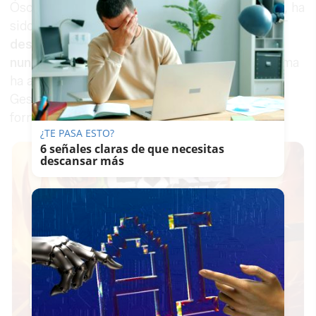
Óscar Prol, Head of Unscripted de Prime Video, ha
sido el encargado de hacer oficial la noticia. "
OT
después de 25 años
está
más en forma que
nunca
", ha afirmado durante el acto. La plataforma
ha alcanzado además un nuevo acuerdo con
Gestmusic para mantener los derechos del
formato y garantizar su continuidad.
¿TE PASA ESTO?
6 señales claras de que necesitas
descansar más