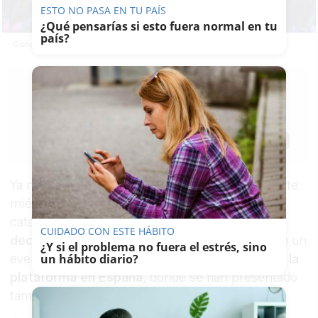
ESTO NO PASA EN TU PAÍS
¿Qué pensarías si esto fuera normal en tu
país?
Concursantes de 'Operación Triunfo 2025'.
MÍRIAM
BOCANEGRA
17/06/2026
Actualizado: 17/06/2026 - 14:42
Guardar
0
Facebook
X
WhatsApp
Copy
Link
Ya no hay dudas.
Prime Video
ha confirmado este
miércoles que
Operación Triunfo
seguirá en su
catálogo y
regresará en 2027
con su
CUIDADO CON ESTE HÁBITO
decimocuarta edición
. El anuncio ha llegado en un
¿Y si el problema no fuera el estrés, sino
un hábito diario?
evento celebrado por el
décimo aniversario de la
plataforma en España
, donde se han presentado
también otros proyectos futuros.