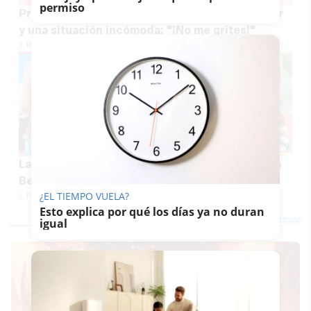
permiso
Preocupación por la situación de Aramis Fuster
y una situación incómoda: "¡No me grites!"
J. P. LOZANO
La bronca en directo entre Lydia Lozano y Rosa
Benito: "Eres una yonqui de la televisión"
¿EL TIEMPO VUELA?
J. P. LOZANO
Esto explica por qué los días ya no duran
igual