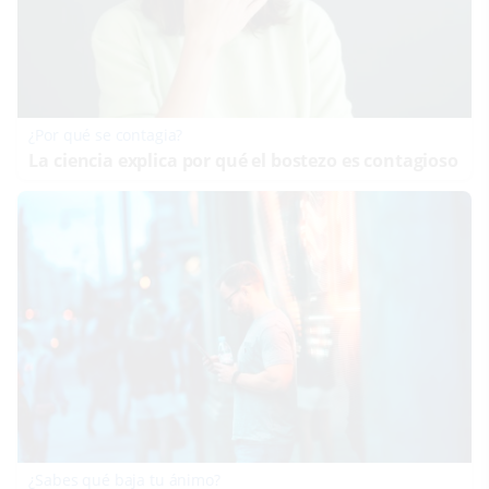
¿Por qué se contagia?
La ciencia explica por qué el bostezo es contagioso
¿Sabes qué baja tu ánimo?