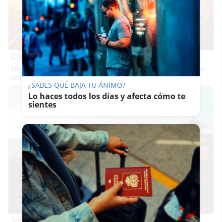
Corepunk MMORPG
Un verdadero MMORPG de la vieja escuela ¡Cómo los de
antes, pero mejor!
¿SABES QUÉ BAJA TU ÁNIMO?
Lo haces todos los días y afecta cómo te
sientes
Top 2026: destinos clave