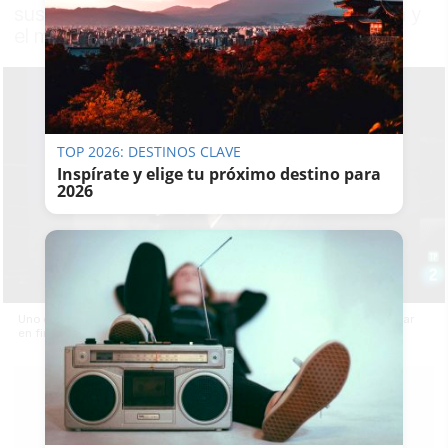
sus particulares mensajes a la clase política y
el mundo del famoseo
TOP 2026: DESTINOS CLAVE
Inspírate y elige tu próximo destino para
2026
Uno de los rótulos del programa de televisión que ha vuelto a arrasar
en fin de año.
RUBÉN
GUERRERO
01/01/2022
Actualizado: 01/01/2022 - 21:43