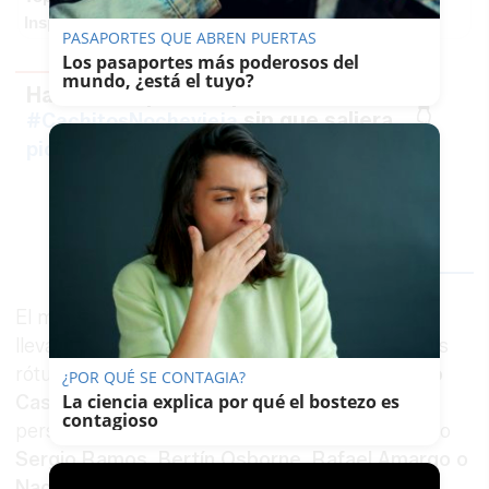
Inspírate y elige tu próximo destino para 2026
PASAPORTES QUE ABREN PUERTAS
Los pasaportes más poderosos del
mundo, ¿está el tuyo?
Ha tardado pero no podía acabar
sin que saliera... 👇
#CachitosNochevieja
pic.twitter.com/FY4271pLyj
— Antonio Rguǝz 🎄
(@madridete)
January 1,
2022
El mundo de la política y la monarquía se han
llevado su particular repaso en las bromas de los
rótulos.
Isabel Díaz Ayuso
,
Yolanda Díaz, Pablo
¿POR QUÉ SE CONTAGIA?
La ciencia explica por qué el bostezo es
Casado o Toni Cantó
han sido algunos de los
contagioso
personajes políticos junto a otros famosos como
Sergio Ramos, Bertín Osborne, Rafael Amargo o
Nacho Cano
.