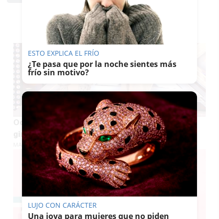
TE PUEDE INTERESAR
ESTO EXPLICA EL FRÍO
¿Te pasa que por la noche sientes más
frío sin motivo?
Ocho años después de 'Cómeme el donut': el
giro en las vidas de Jirafa Rey y Lapili
MARÍA CRISOL
LUJO CON CARÁCTER
Una joya para mujeres que no piden