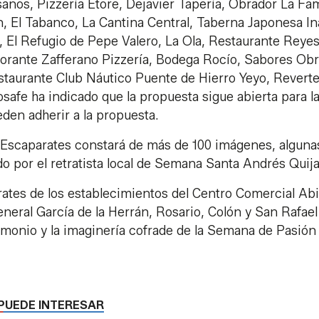
anos, Pizzería Etore, Dejavier Tapería, Obrador La Fam
n, El Tabanco, La Cantina Central, Taberna Japonesa Ina
 El Refugio de Pepe Valero, La Ola, Restaurante Reye
storante Zafferano Pizzería, Bodega Rocío, Sabores Ob
estaurante Club Náutico Puente de Hierro Yeyo, Revert
afe ha indicado que la propuesta sigue abierta para l
eden adherir a la propuesta.
os Escaparates constará de más de 100 imágenes, alguna
do por el retratista local de Semana Santa Andrés Quij
rates de los establecimientos del Centro Comercial Abi
eneral García de la Herrán, Rosario, Colón y San Rafael
trimonio y la imaginería cofrade de la Semana de Pasión
PUEDE INTERESAR