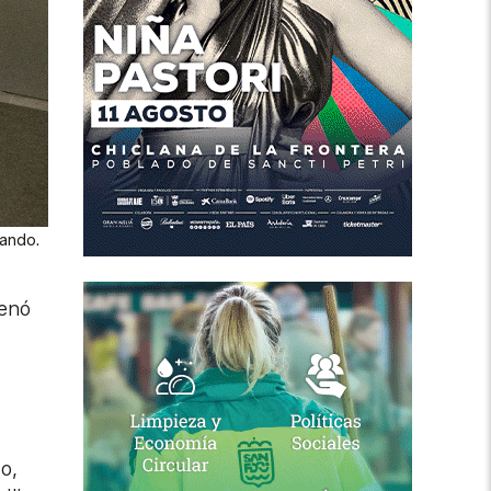
nando.
renó
o,