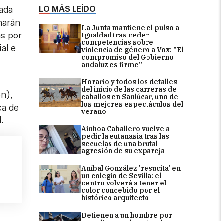
LO MÁS LEÍDO
rada
harán
La Junta mantiene el pulso a
as por
Igualdad tras ceder
competencias sobre
al e
violencia de género a Vox: "El
compromiso del Gobierno
andaluz es firme"
Horario y todos los detalles
del inicio de las carreras de
ón),
caballos en Sanlúcar, uno de
los mejores espectáculos del
ca de
verano
.
Ainhoa Caballero vuelve a
pedir la eutanasia tras las
secuelas de una brutal
agresión de su expareja
Aníbal González 'resucita' en
un colegio de Sevilla: el
centro volverá a tener el
color concebido por el
histórico arquitecto
Detienen a un hombre por