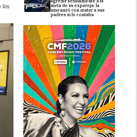
agredir sexualmente a la
nieta de su expareja: la
 los
amenazó con matar a sus
padres si lo contaba