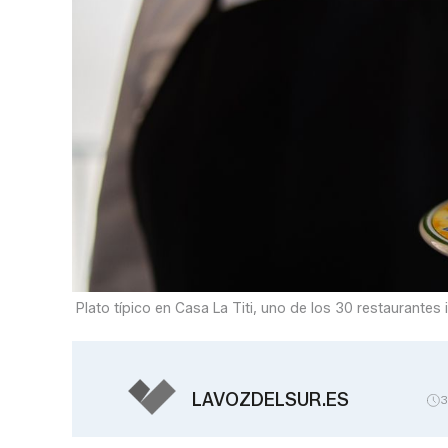
Plato típico en Casa La Titi, uno de los 30 restaurante
LAVOZDELSUR.ES
3