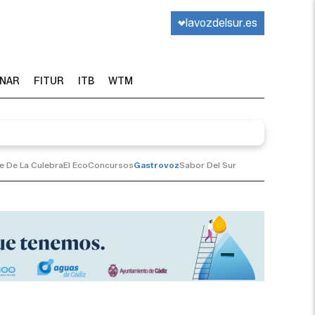
lavozdelsur.es
INAR
FITUR
ITB
WTM
te De La Culebra
El Eco
Concursos
Gastrovoz
Sabor Del Sur