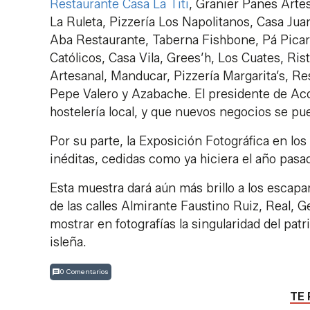
Restaurante Casa La Titi
, Granier Panes Artes
La Ruleta, Pizzería Los Napolitanos, Casa Jua
Aba Restaurante, Taberna Fishbone, Pá Picar,
Católicos, Casa Vila, Grees’h, Los Cuates, Ri
Artesanal, Manducar, Pizzería Margarita’s, R
Pepe Valero y Azabache. El presidente de Acos
hostelería local, y que nuevos negocios se pu
Por su parte, la Exposición Fotográfica en l
inéditas, cedidas como ya hiciera el año pasa
Esta muestra dará aún más brillo a los escapa
de las calles Almirante Faustino Ruiz, Real, G
mostrar en fotografías la singularidad del pa
isleña.
0 Comentarios
TE 