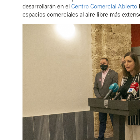
desarrollarán en el
Centro Comercial Abierto
I
espacios comerciales al aire libre más extens