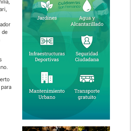
ilia,
ri,
s
rador
e de
a
s
ano.
erto
 para