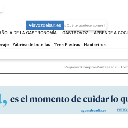
lavozdelsur.es
PAÑOLA DE LA GASTRONOMÍA
GASTROVOZ
APRENDE A COC
raje
Fábrica de botellas
Tres Piedras
Hantavirus
Pequevoz
Compras
Pantallazos
El Tro