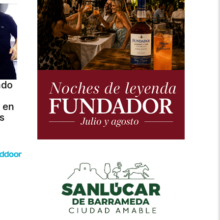
ndo
 en
s