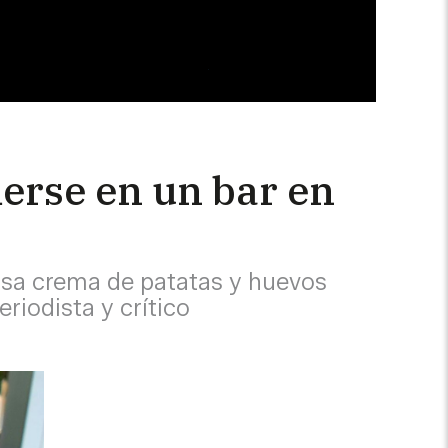
merse en un bar en
losa crema de patatas y huevos
eriodista y crítico