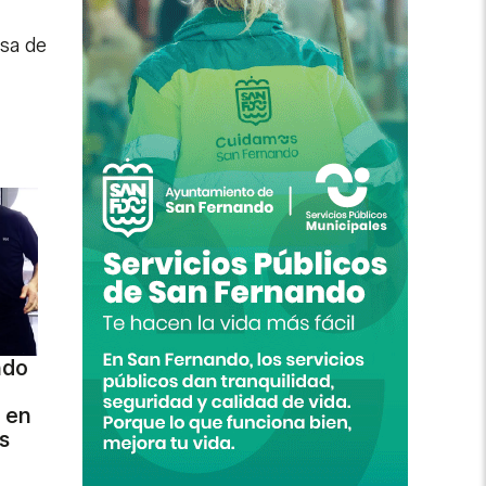
esa de
ndo
 en
s