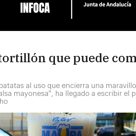
 tortillón que puede co
e patatas al uso que encierra una maravil
alsa mayonesa", ha llegado a escribir el p
cho