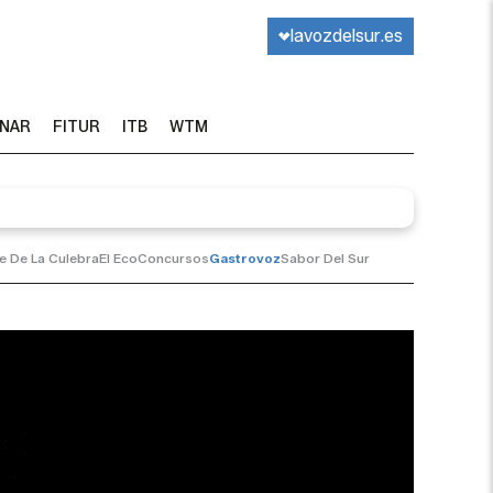
lavozdelsur.es
INAR
FITUR
ITB
WTM
te De La Culebra
El Eco
Concursos
Gastrovoz
Sabor Del Sur