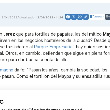
Guardar
0
12/01/2022
Actualizado: 12/01/2022 - 11:24
Facebook
X
WhatsApp
Copy
Link
en
Jerez
que para tortillas de papatas, las del mítico
Ma
sirven en los negocios hosteleros de la ciudad? Desde 
se trasladaron al
Parque Empresarial
, hay quien sostie
ual. Otros, en cambio, defienden que sigue en plena fo
Euro para dar buena cuenta de ello.
amacho
da fe: "Pasan los años, cambia la sociedad, los
pasan. Como el tortillón del Maypa y su ensaladilla ru
PG
 vieja escuela ¡Cómo los de antes, pero mejor!