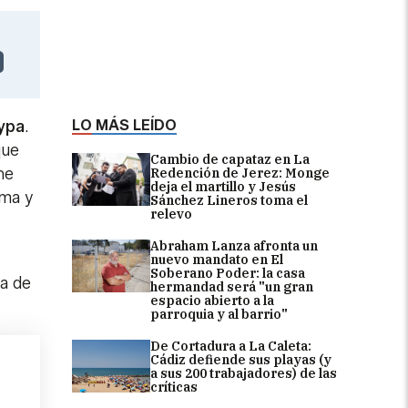
LO MÁS LEÍDO
ypa
.
que
Cambio de capataz en La
ne
Redención de Jerez: Monge
deja el martillo y Jesús
rma y
Sánchez Lineros toma el
relevo
Abraham Lanza afronta un
nuevo mandato en El
Soberano Poder: la casa
sa de
hermandad será "un gran
espacio abierto a la
parroquia y al barrio"
De Cortadura a La Caleta:
Cádiz defiende sus playas (y
a sus 200 trabajadores) de las
críticas