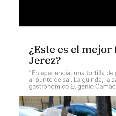
¿Este es el mejor
Jerez?
"En apariencia, una tortilla d
al punto de sal. La guinda, la s
gastronómico Eugenio Cama