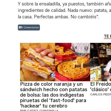
Y sobre la ensaladilla, ya puestos, también a
ingredientes de calidad. Nada nuevo: patata,
la casa. Perfectas ambas. No cambiéis".
0 Comentarios
TE 
Pizza de color naranja y un
El Freido
sándwich hecho con patatas
'clásico'
de bolsa: las dos indigestas
CARLOS PIED
piruetas del 'fast-food' para
'hackear' tu cerebro
PABLO FDEZ. QUINTANILLA