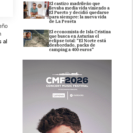
El castizo madrileño que
llevaba media vida viniendo a
El Puerto y decidió quedarse
para siempre: la nueva vida
de La Peseta
ueño
El economista de Isla Cristina
n
que busca en Asturias el
eclipse total: "El Norte está
 al
desbordado, packs de
camping a 400 euros"