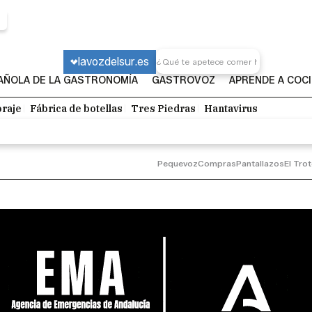
lavozdelsur.es
PAÑOLA DE LA GASTRONOMÍA
GASTROVOZ
APRENDE A COC
raje
Fábrica de botellas
Tres Piedras
Hantavirus
Pequevoz
Compras
Pantallazos
El Tro