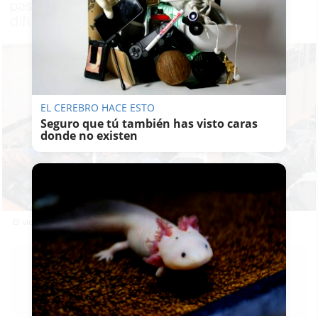
pasar por cadáveres, pero es una mentira
difundida también hace un año
EL CEREBRO HACE ESTO
Seguro que tú también has visto caras
donde no existen
El vídeo sobre el supuesto cadáver que fuma en Ucrania es un bulo.
F.
R.
15/03/2022