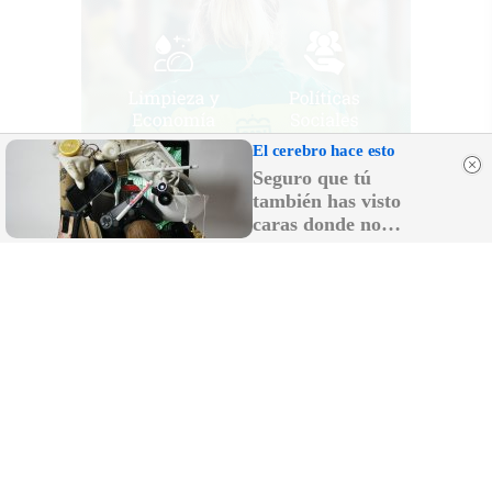
El cerebro hace esto
Seguro que tú
también has visto
caras donde no
existen