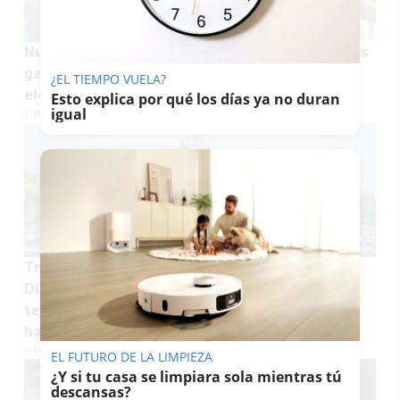
Nuria Roca y Juan del Val disfrutan de las playas
gaditanas durante sus vacaciones: "Siempre
¿EL TIEMPO VUELA?
elegiría este lugar"
Esto explica por qué los días ya no duran
igual
J. P. LOZANO
Tres familias se quedan sin vacaciones a
Disneyland: "Era el regalo de Reyes y ahora
tenemos que decirle a nuestros hijos que nos
han estafado"
J. P. LOZANO
EL FUTURO DE LA LIMPIEZA
¿Y si tu casa se limpiara sola mientras tú
descansas?