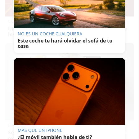
Corepunk MMORPG
Un verdadero MMORPG de la vieja escuela ¡Cómo
NO ES UN COCHE CUALQUIERA
los de antes, pero mejor!
Este coche te hará olvidar el sofá de tu
casa
El cerebro hace esto
MÁS QUE UN IPHONE
Seguro que tú también has visto caras donde no
¿El móvil también habla de ti?
existen