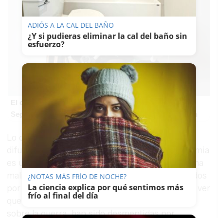
ADIÓS A LA CAL DEL BAÑO
¿Y si pudieras eliminar la cal del baño sin
esfuerzo?
El cerebro hace esto
Seguro que tú también has visto caras donde no existen
Lo curioso es que esta misma imagen ya se
difundió hace un año, asegurando que la pandemia
es una "farsa". Las imágenes difundidas de forma
maliciosa, primero para hacer creer que fallecidos
¿NOTAS MÁS FRÍO DE NOCHE?
La ciencia explica por qué sentimos más
por la pandemia eran falsos, y ahora para hacer ver
frío al final del día
que Ucrania utiliza actores para difundir bulos
sobre la guerra, han sido desmentidas por