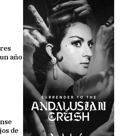
ares
 un año
ense
jos de