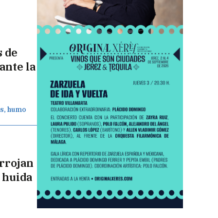
s de
ante la
os, humo
arrojan
 huida