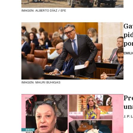
IMAGEN: ALBERTO DÍAZ / EFE
Ga
pi
por
EMIL
IMAGEN: MAURI BUHIGAS
Pr
un
J. P.