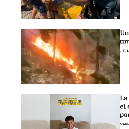
Un
mu
J. P.
La
el
po
MARÍ