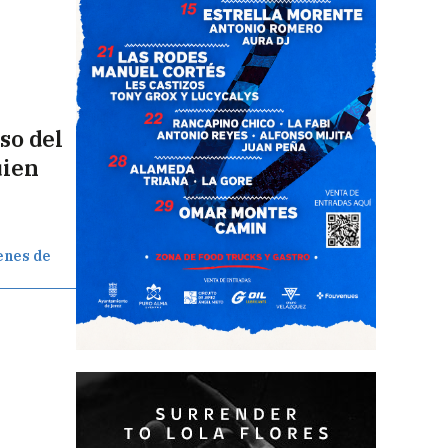
so del
uien
genes de