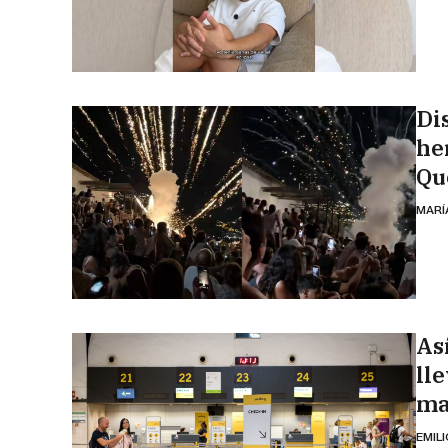
Di
he
Qu
MARÍ
As
ll
ma
EMIL