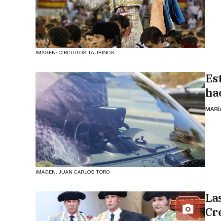
IMAGEN: CIRCUITOS TAURINOS
Es
ha
MARÍ
IMAGEN: JUAN CARLOS TORO
La
Cr