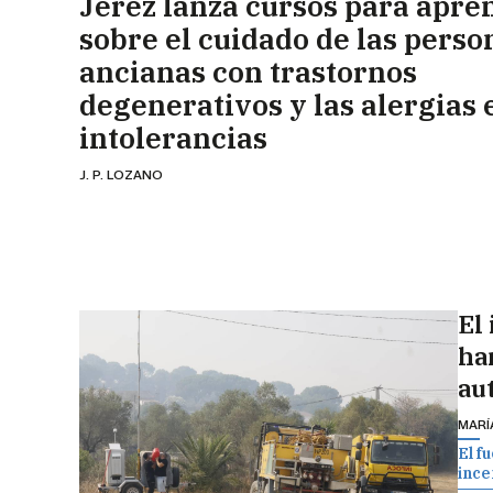
Jerez lanza cursos para apre
sobre el cuidado de las perso
ancianas con trastornos
degenerativos y las alergias 
intolerancias
J. P. LOZANO
El
ha
au
MARÍ
El f
ince