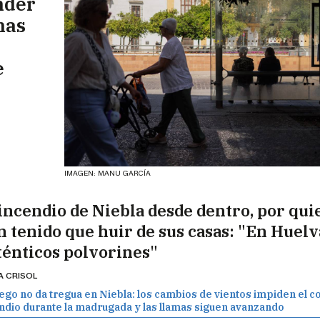
nder
nas
e
IMAGEN: MANU GARCÍA
 incendio de Niebla desde dentro, por qui
n tenido que huir de sus casas: "En Huel
ténticos polvorines"
A CRISOL
uego no da tregua en Niebla: los cambios de vientos impiden el co
ndio durante la madrugada y las llamas siguen avanzando