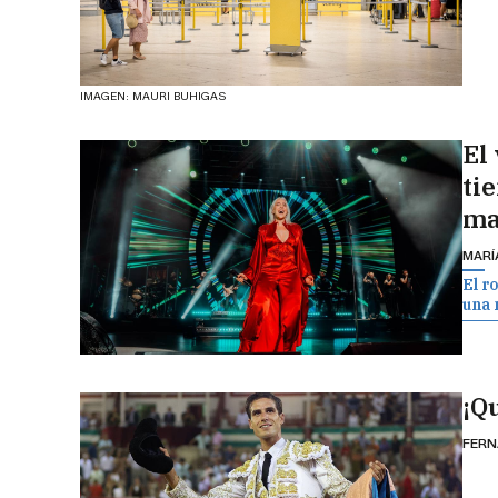
IMAGEN: MAURI BUHIGAS
El
ti
ma
MARÍ
El r
una 
¡Q
FERN