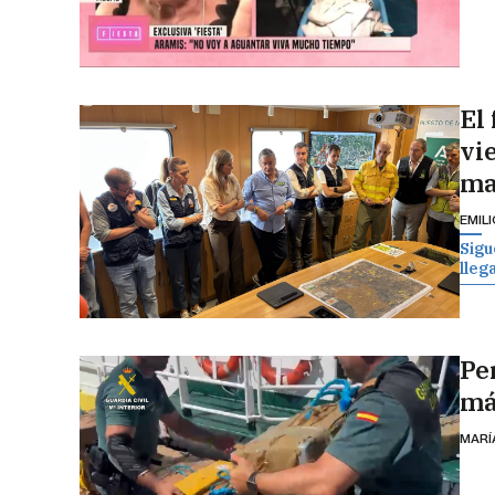
El
vi
ma
EMIL
Sigu
lleg
Pe
má
MARÍ