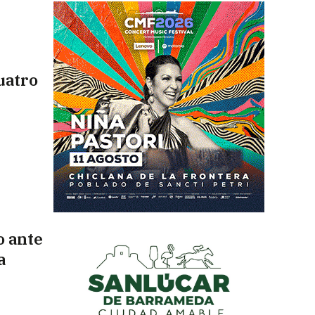
cuatro
o ante
a