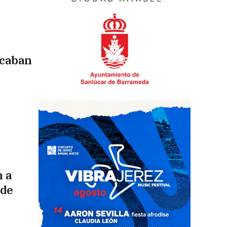
acaban
n a
 de