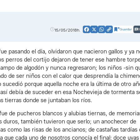
Guardar
0
15/05/2018h.
Facebook
X
WhatsApp
Copy
Link
ue pasando el día, olvidaron que nacieron gallos y ya n
los perros del cortijo dejaron de tener ese hambre torp
 campo de algodón y nunca regresaron; los niños -sin q
ndo de ser niños con el calor que desprendía la chime
no sucedió porque aquella noche era la última de otro añ
e así debía de suceder en esa Nochevieja de tormenta s
s tierras donde se juntaban los ríos.
 fue de pucheros blancos y alubias tiernas, de memoria
s duros, también tuvieron que serlo; un anochecer de
s como las risas de los ancianos; de castañas tardías
a que cada uno de nosotros conocía el final: doce uvas