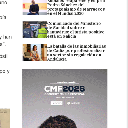
Rubiales reaparece y culpa a
mano
Pedro Sánchez del
protagonismo de Marruecos
en el Mundial 2030
bía
Comunicado del Ministerio
de Sanidad sobre el
hantavirus: el turista positivo
 y han
está en Galicia
s”.
La batalla de las inmobiliarias
de Cádiz por profesionalizar
un sector sin regulación en
ósil
Andalucía
po y