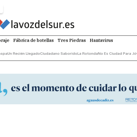
raje
Fábrica de botellas
Tres Piedras
Hantavirus
aspa
Un Recién Llegado
Ciudadano Saborido
La Rotonda
No Es Ciudad Para Jó