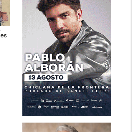
,
des