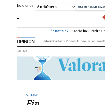
Ediciones:
Seguir en Discover
Precio luz
Padre Co
Es noticia
OPINIÓN
Editorial
Cartas Y Vídeos
El Dedo En La Llaga
C
Opinión
OPINIÓN
Fin