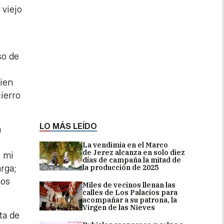
 viejo
so de
uien
cierro
LO MÁS LEÍDO
a
La vendimia en el Marco
de Jerez alcanza en solo diez
; mi
días de campaña la mitad de
arga;
la producción de 2025
mos
Miles de vecinos llenan las
calles de Los Palacios para
acompañar a su patrona, la
Virgen de las Nieves
ta de