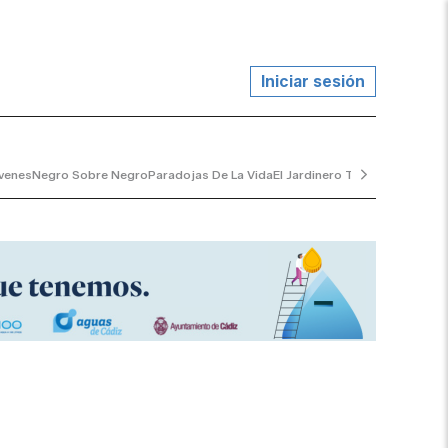
Iniciar sesión
venes
Negro Sobre Negro
Paradojas De La Vida
El Jardinero Tranquilo
...y Al V