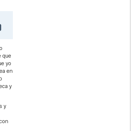
o
e que
ue yo
nea en
o
eca y
s y
 con