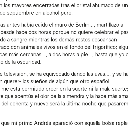
los mayores encerradas tras el cristal ahumado de un
sde septiembre en alcohol puro.
antes había caído el muro de Berlín..., martillazo a
 desde hace dos horas porque no quiere celebrar el pa
endo a sangre mientras los demás restos descansan -
ado con animales vivos en el fondo del frigorífico; alg
cas más cercanas..., a dos horas a pie..., hasta que yo 
o de la oscuridad.
 televisión, se ha equivocado dando las uvas..., y se h
in querer- los sueños de algún que otro español
 me está permitido creer en la suerte ni la mala suerte
re que acentúa el olor de la almendra y la hace más am
 del ochenta y nueve será la última noche que pasare
a que mi primo Andrés apareció con aquella bolsa reple