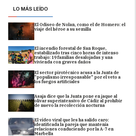
LO MÁS LEÍDO
El Odiseo de Nolan, como el de Homero: el
viaje del héroe a su semilla
El incendio forestal de San Roque,
estabilizado tras cinco horas de intenso
trabajo: 19 familias desalojadas y una
vivienda con graves daños
El sector pirotécnico acusa a la Junta de
"populismo irresponsable" por el veto a
los fuegos artificiales
Asaja dice que la Junta pone en jaque al
olivar superintensivo de Cádiz al prohibir
de nuevo la recolección nocturna
El vídeo viral que les ha salido caro:
identificada la pareja que mantenía
relaciones conduciendo por la A-7 en
Marbella