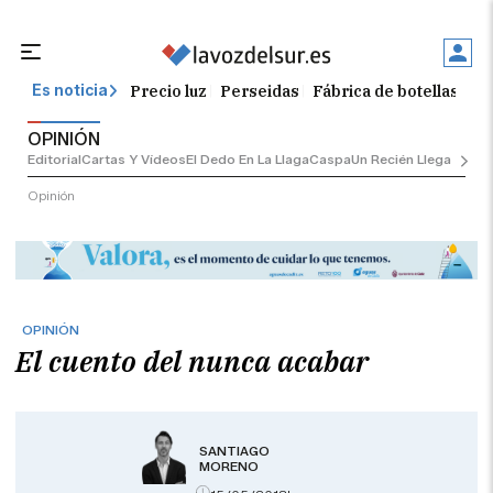
Precio luz
Perseidas
Fábrica de botellas
Tr
Es noticia
OPINIÓN
Editorial
Cartas Y Vídeos
El Dedo En La Llaga
Caspa
Un Recién Llegado
Ciu
Opinión
OPINIÓN
El cuento del nunca acabar
SANTIAGO
MORENO