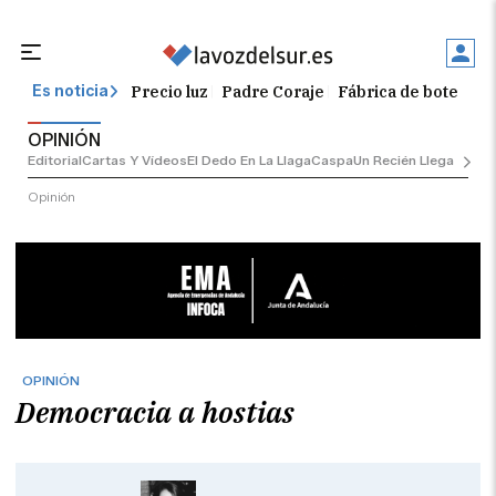
Precio luz
Padre Coraje
Fábrica de botellas
Es noticia
OPINIÓN
Editorial
Cartas Y Vídeos
El Dedo En La Llaga
Caspa
Un Recién Llegado
Ciu
Opinión
OPINIÓN
Democracia a hostias