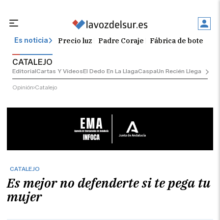
Precio luz
Padre Coraje
Fábrica de botellas
Es noticia
CATALEJO
Editorial
Cartas Y Vídeos
El Dedo En La Llaga
Caspa
Un Recién Llegado
Ciu
Opinión
Catalejo
CATALEJO
Es mejor no defenderte si te pega tu
mujer