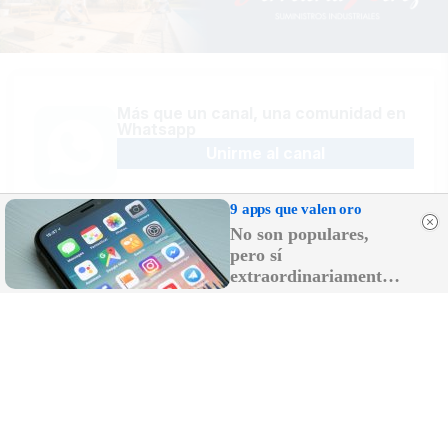
Más que un canal, una comunidad en
Whatsapp
Unirme al canal
9 apps que valen oro
No son populares,
pero sí
Sígue la actualidad en Telegram
extraordinariamente
Suscribirme al canal
útiles
Recibe las últimas novedades en tu
email
Recibir newsletter