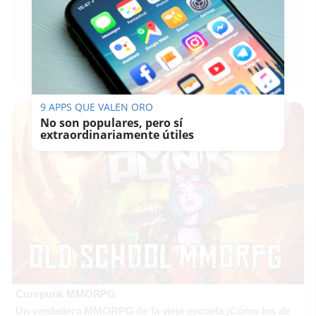
LAVOZDELSUR.ES
10/07/2018
Guardar
0
Facebook
X
WhatsApp
Copy
Link
9 APPS QUE VALEN ORO
No son populares, pero sí
extraordinariamente útiles
Corepunk MMORPG
Un verdadero MMORPG de la vieja escuela ¡Cómo los de