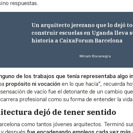
sino respuestas.
Un arquitecto jerezano que lo dejó t
construir escuelas en Uganda lleva 
historia a CaixaForum Barcelona
Míriam Bocanegra
inguno de los trabajos que tenía representaba algo 
aba
propósito ni vocación
en lo que hacía", recuerda ho
a sensación de vacío fue el detonante de un cambio que
carrera profesional como su forma de entender la vida
itectura dejó de tener sentido
Barcelona como tantos jóvenes arquitectos. Terminó su
o y después
fue encadenando empleos cada vez más 