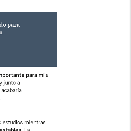
odo para
su
importante para mí
a
y junto a
 acabaría
.
s estudios mientras
estables
. La