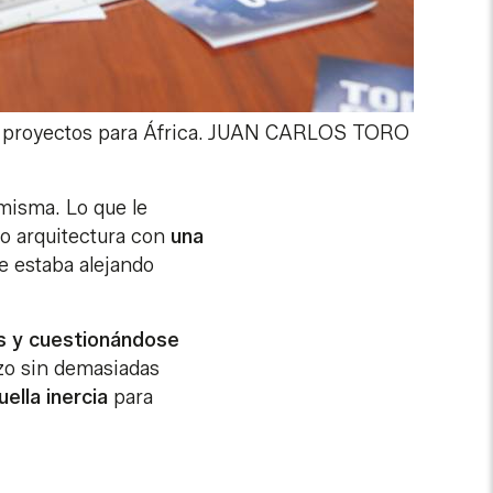
 proyectos para África.
JUAN CARLOS TORO
misma. Lo que le
do arquitectura con
una
e estaba alejando
s y cuestionándose
izo sin demasiadas
ella inercia
para