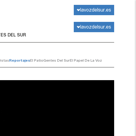
lavozdelsur.es
lavozdelsur.es
ES DEL SUR
istas
Reportajes
El Patio
Gentes Del Sur
El Papel De La Voz