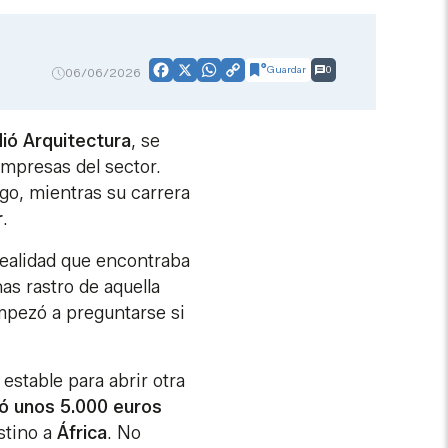
Guardar
0
06/06/2026
Facebook
X
WhatsApp
Copy
Link
ió Arquitectura
, se
empresas del sector.
go, mientras su carrera
r
.
realidad que encontraba
as rastro de aquella
empezó a preguntarse si
 estable para abrir otra
ió unos 5.000 euros
stino a
África
. No