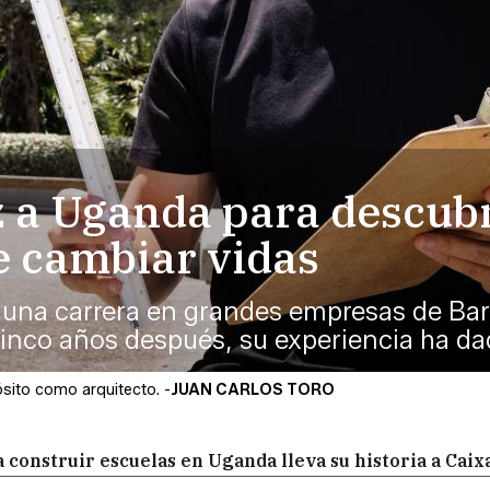
ez a Uganda para descubr
e cambiar vidas
 una carrera en grandes empresas de Bar
Cinco años después, su experiencia ha d
ósito como arquitecto. -
JUAN CARLOS TORO
a construir escuelas en Uganda lleva su historia a Ca