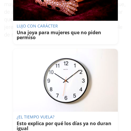
mayores complejos comerciales de Andalucía que,
de alguna manera, cambiaba la forma de comprar
que hasta entonces habían conocido los
LUJO CON CARÁCTER
jerezanos”, recuerda Raquel Llamas, responsable
Una joya para mujeres que no piden
de marketing.
permiso
¿EL TIEMPO VUELA?
Esto explica por qué los días ya no duran
igual