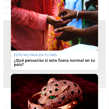
metros cuadrados, donde encontrar una amplia
oferta no solo de moda sino también de ocio y
restauración.
ESTO NO PASA EN TU PAÍS
¿Qué pensarías si esto fuera normal en tu
país?
Exterior del centro comercial en Jerez.
MANU GARCÍA
“La ciudad le daba así la bienvenida a uno de los