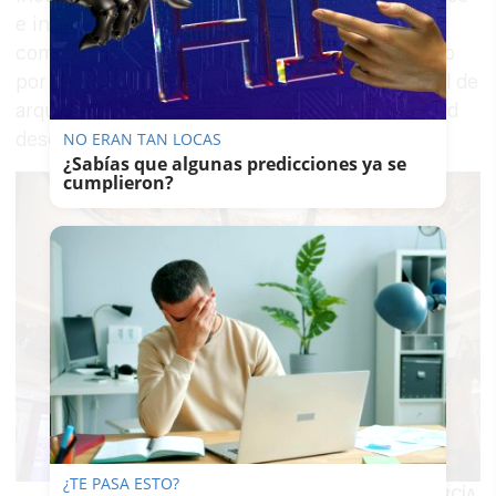
e indirectos, que rendiría al máximo en un
complejo con estilo vanguardista que fue creado
por L35 Arquitectos, un despacho internacional de
arquitectura y urbanismo que ejerce su actividad
desde 1967.
NO ERAN TAN LOCAS
¿Sabías que algunas predicciones ya se
cumplieron?
¿TE PASA ESTO?
Interior de Área Sur.
MANU GARCÍA