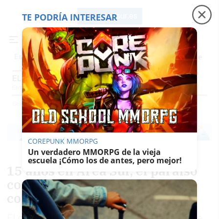
TE PODRÍA INTERESAR
lavozdelsur.es
Precio luz
Padre Coraje
Fábrica de botellas
Es noticia
EL PAPEL DE LA VOZ
Entrevistas
Reportajes
El Patio
Gentes Del Sur
El Papel De La Voz
Selección
El Papel De La Voz
COREPUNK MMORPG
Un verdadero MMORPG de la vieja
escuela ¡Cómo los de antes, pero mejor!
15 años en Área Sur, el paraíso
comercial que revolucionó las
compras
El centro comercial abrió sus puertas el 7 de