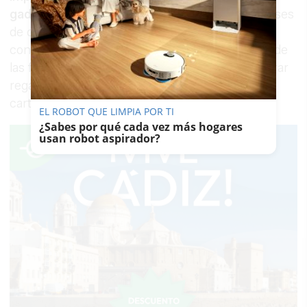
gaditana
tras casi tres años de trabajo y 25 meses
de obras. Con el tiempo, el centro comercial se
convirtió en un referente y se ganó la fidelidad de
las familias que, pronto, lo eligieron para comprar
regalos de Reyes o ver el último estreno de la
cartelera.
EL ROBOT QUE LIMPIA POR TI
¿Sabes por qué cada vez más hogares
usan robot aspirador?