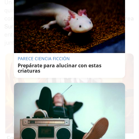
Un
centro comercial
aterrizó en Jerez hace
quince años para revolucionar los hábitos de los
consumidores. Una especie de OVNI llamado
Área
Sur
bajó del cielo con una propuesta, hasta
entonces desconocida en la ciudad, y se posó
junto a la carretera.
PARECE CIENCIA FICCIÓN
Prepárate para alucinar con estas
criaturas
Corepunk MMORPG