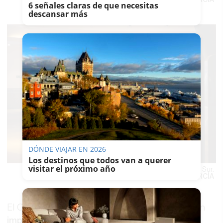
6 señales claras de que necesitas
descansar más
DÓNDE VIAJAR EN 2026
Los destinos que todos van a querer
visitar el próximo año
Una pareja disfruta de una tarde de compras en Área Sur.
MANU GARCÍA
El OVNI, que estaba a gusto en Jerez, supuso un
impulso socioeconómico para la provincia