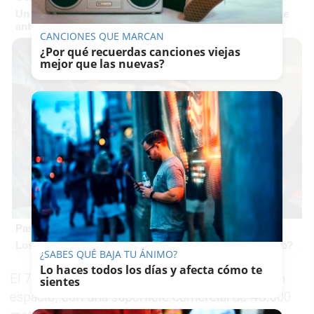
Un verdadero MMORPG de la vieja escuela ¡Cómo los de
antes, pero mejor!
CANCIONES QUE MARCAN
¿Por qué recuerdas canciones viejas
mejor que las nuevas?
Pasaportes que abren puertas
Los pasaportes más poderosos del mundo, ¿está el tuyo?
¿SABES QUÉ BAJA TU ÁNIMO?
Lo haces todos los días y afecta cómo te
El 7 de noviembre de 2007 abrió sus puertas un
sientes
espacio, con una superficie comercial de 46.000