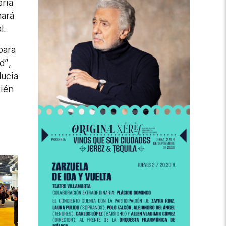
eria
mará
l.
para
d”,
lucia
bién