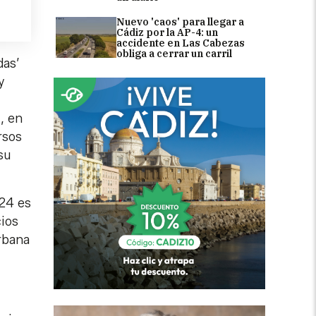
Nuevo 'caos' para llegar a
Cádiz por la AP-4: un
accidente en Las Cabezas
obliga a cerrar un carril
das’
y
, en
rsos
su
024 es
cios
urbana