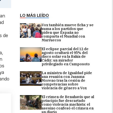
LO MÁS LEÍDO
han
ad
Vox también mueve ficha y se
suma a los partidos que
piden que España no
s de
comparta el Mundial con
Marruecos
El eclipse parcial del 12 de
a,
agosto ocultará el 95% del
disco solar en la Bahía de
én
Cádiz: un mirador
privilegiado en Camposoto
los
ya
La ministra de Igualdad pide
una reunión con Juanma
jando
Moreno tras la cesión de
competencias sobre
violencia de género a Vox
El crimen de Benahavís que al
principio fue descartado
como violencia machista: el
asesino confesó el crimen en
un diario