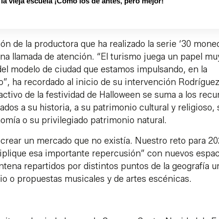
 vieja escuela ¡Cómo los de antes, pero mejor!
n de la productora que ha realizado la serie ‘30 mone
 una llamada de atención. “El turismo juega un papel mu
del modelo de ciudad que estamos impulsando, en la
”, ha recordado al inicio de su intervención Rodríguez
ractivo de la festividad de Halloween se suma a los recu
os a su historia, a su patrimonio cultural y religioso, 
omía o su privilegiado patrimonio natural.
rear un mercado que no existía. Nuestro reto para 2
tiplique esa importante repercusión” con nuevos espa
tena repartidos por distintos puntos de la geografía 
cio o propuestas musicales y de artes escénicas.