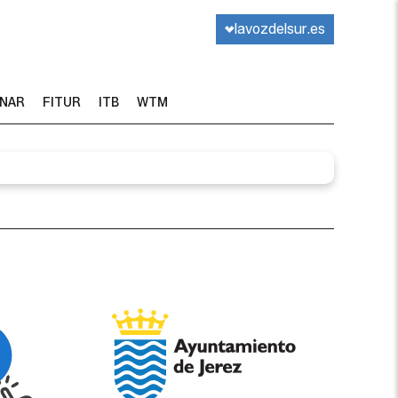
lavozdelsur.es
INAR
FITUR
ITB
WTM