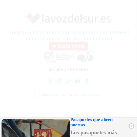
Apoya una Andalucía con Voz propia; Protege el
periodismo hecho por periodistas
Hazte socio
SÍGUENOS EN REDES
Marcar como fuente preferida
© 2026 Comunicasur Media SL
Sobre Nosotros
Contacto
Aviso Legal
Pasaportes que abren
Política de Cookies
RSS
Desarrollado por
OA Cloud
puertas
Los pasaportes más