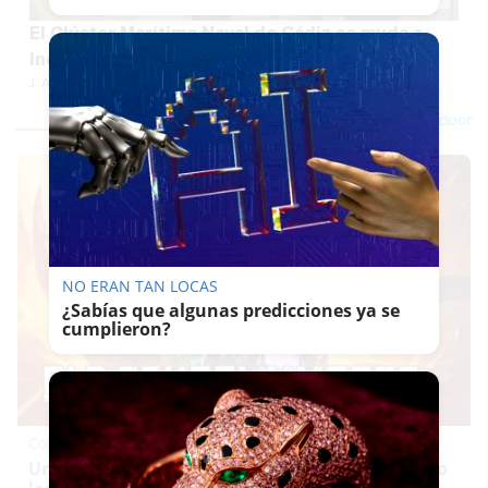
El Clúster Marítimo Naval de Cádiz se muda a
Incubazul, la incubadora azul de Zona Franca
J. A. ARMARIO
NO ERAN TAN LOCAS
¿Sabías que algunas predicciones ya se
cumplieron?
Corepunk MMORPG
Un verdadero MMORPG de la vieja escuela ¡Cómo