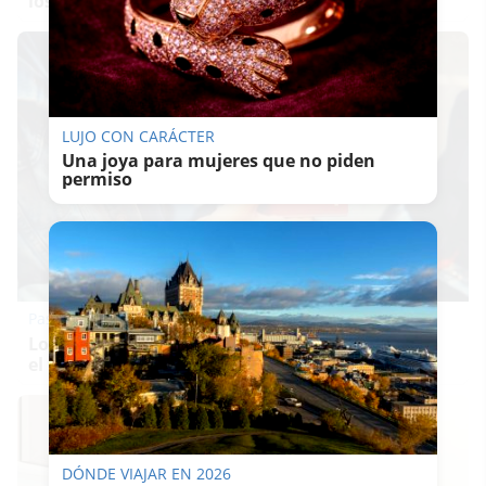
los de antes, pero mejor!
LUJO CON CARÁCTER
Una joya para mujeres que no piden
permiso
Pasaportes que abren puertas
Los pasaportes más poderosos del mundo, ¿está
el tuyo?
DÓNDE VIAJAR EN 2026