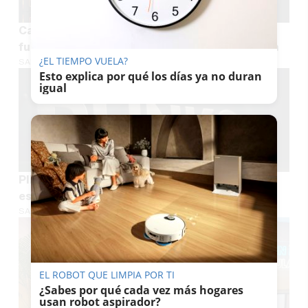
Casinos sin registro en España qué son y cómo
funcionan los casinos online sin cuenta clásica
¿EL TIEMPO VUELA?
SARA GUERRA
Esto explica por qué los días ya no duran
igual
Plinko en España cómo jugar seguro y con
estrategia
SARA GUERRA
EL ROBOT QUE LIMPIA POR TI
¿Sabes por qué cada vez más hogares
usan robot aspirador?