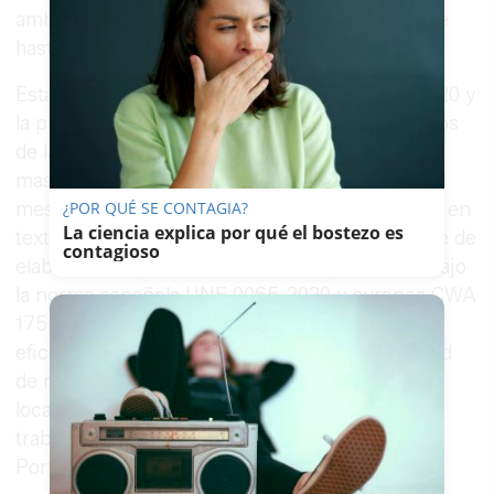
ambiente, al apostar por una prenda reutilizable
hasta 10 usos.
Esta mejora empezó a aplicarse a finales de 2020 y
la previsión es que los más de 95.000 empleados
de la compañía disfruten de estas nuevas
mascarillas corporativas antes de que finalice el
¿POR QUÉ SE CONTAGIA?
mes de mayo. El Proveedor Totaler especialista en
La ciencia explica por qué el bostezo es
textiles para bebé, Cambrass, es el responsable de
contagioso
elaborar este producto certificado por AITEX bajo
la norma española UNE 0065-2020 y europea CWA
17553:2020, caracterizado además por su alta
eficacia de filtración del 99% y su alta capacidad
de respirabilidad, en sus instalaciones de la
localidad de Ontinyent (Valencia) para las
trabajadoras y los trabajadores de España y
Portugal.