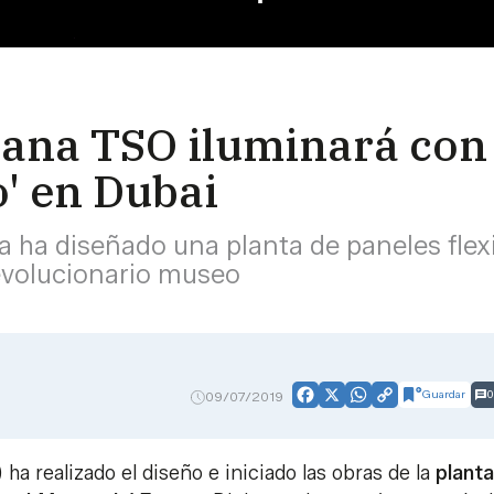
ana TSO iluminará con 
o' en Dubai
a ha diseñado una planta de paneles flex
evolucionario museo
Guardar
0
09/07/2019
Facebook
X
WhatsApp
Copy
Link
ha realizado el diseño e iniciado las obras de la
planta