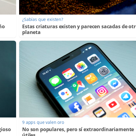
¿Sabías que existen?
año
Estas criaturas existen y parecen sacadas de ot
planeta
9 apps que valen oro
gioso
No son populares, pero sí extraordinariamente
útiles