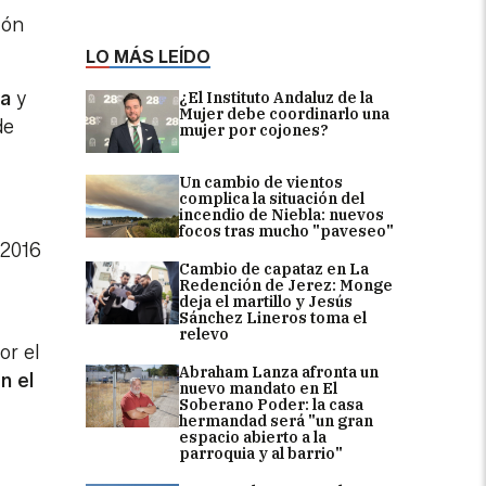
ión
LO MÁS LEÍDO
ra
y
¿El Instituto Andaluz de la
Mujer debe coordinarlo una
de
mujer por cojones?
Un cambio de vientos
complica la situación del
incendio de Niebla: nuevos
focos tras mucho "paveseo"
 2016
Cambio de capataz en La
Redención de Jerez: Monge
deja el martillo y Jesús
Sánchez Lineros toma el
relevo
or el
Abraham Lanza afronta un
n el
nuevo mandato en El
Soberano Poder: la casa
hermandad será "un gran
espacio abierto a la
parroquia y al barrio"