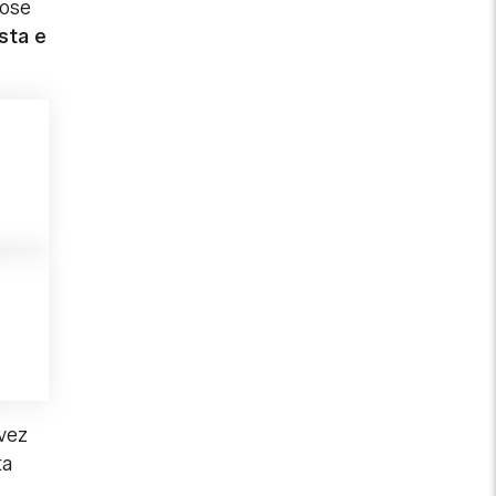
dose
sta e
vez
ta