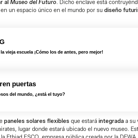
r al
Museo del Futuro
. Dicho enclave está contruyén
 en un espacio único en el mundo por su
diseño futuri
PG
 vieja escuela ¡Cómo los de antes, pero mejor!
ren puertas
sos del mundo, ¿está el tuyo?
de
paneles solares flexibles
que estará
integrada
a su 
irates, lugar donde estará ubicado el nuevo museo. Es
de la Ethiad ESCO, empresa pública creada por la DEWA