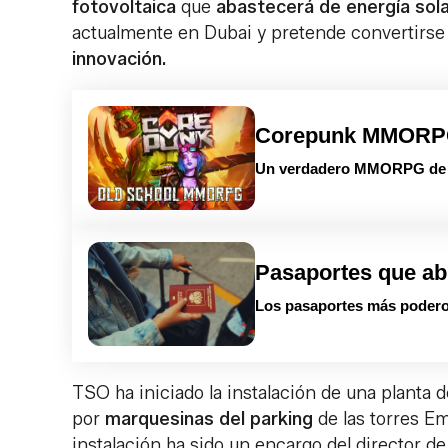
fotovoltaica
que
abastecerá de energía sola
actualmente en Dubai y pretende convertirse
innovación.
Corepunk MMOR
Un verdadero MMORPG de la
Pasaportes que ab
Los pasaportes más podero
TSO ha iniciado la instalación de una planta 
por
marquesinas del parking
de las torres Em
instalación ha sido un encargo del director 