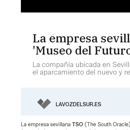
La empresa sevill
'Museo del Futur
La compañía ubicada en Sevill
el aparcamiento del nuevo y r
LAVOZDELSUR.ES
La empresa sevillana
TSO
(The South Oracle) 