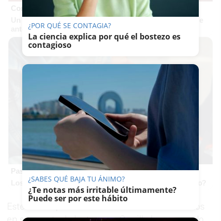
Corepunk MMORPG
Un verdadero MMORPG de la vieja escuela ¡Cómo los de
¿POR QUÉ SE CONTAGIA?
antes, pero mejor!
La ciencia explica por qué el bostezo es
contagioso
Pasaportes que abren puertas
¿SABES QUÉ BAJA TU ÁNIMO?
Los pasaportes más poderosos del mundo, ¿está el tuyo?
¿Te notas más irritable últimamente?
Puede ser por este hábito
Este sábado, a través de varios vídeos difundidos
en su cuenta de Instagram, Carrillo ha asegurado