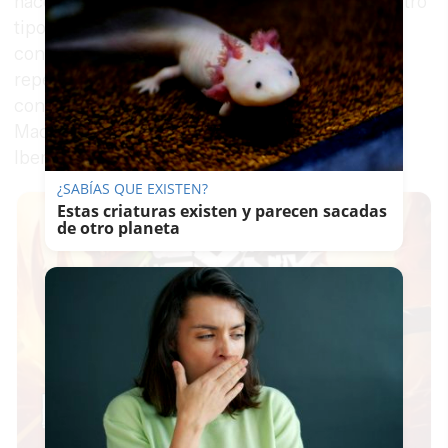
hacer un poquito de presión para que lleven a otro
tipo de personas" y añadió: "hay muchos
concursantes que son defraudadores y, de
repente, les contratan para ir a cocinar a TVE",
con referencias directas a Paz Vega, Ofelia y a
Macarena Rey, consejera delegada de Shine
Iberia, productora de 'MasterChef'.
¿SABÍAS QUE EXISTEN?
Estas criaturas existen y parecen sacadas
de otro planeta