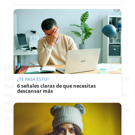
¿Fuera de RTVE?
En este contexto, el futuro de Carrillo
dentro de la
¿TE PASA ESTO?
6 señales claras de que necesitas
Corporación pública
ha quedado en entredicho,
descansar más
sin que por el momento se hayan ofrecido detalles
adicionales sobre su continuidad en RTVE. La
propia colaboradora no ha mostrado preocupación
por esta posibilidad y ha insistido en su postura
pública.