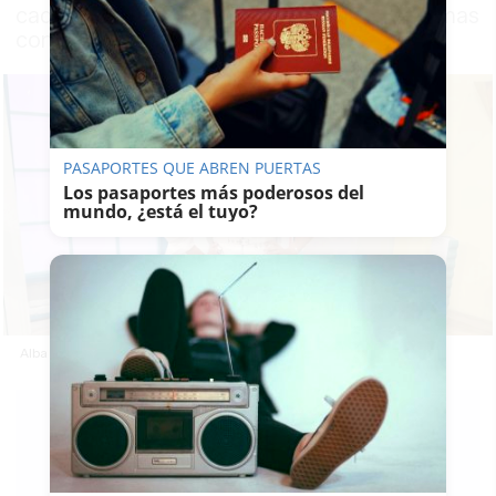
cadena pública por contar para sus programas
con gente que debe dinero a Hacienda
PASAPORTES QUE ABREN PUERTAS
Los pasaportes más poderosos del
mundo, ¿está el tuyo?
Alba Carrillo en un programa de RTVE.
J. P.
LOZANO
09/05/2026