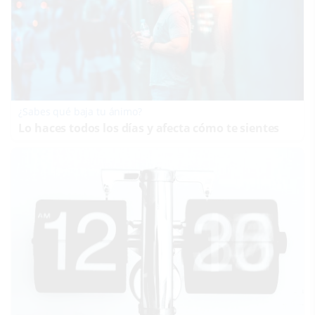
¿Sabes qué baja tu ánimo?
Lo haces todos los días y afecta cómo te sientes