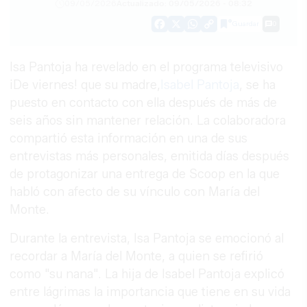
09/05/2026
Actualizado: 09/05/2026 - 08:32
Guardar
0
Facebook
X
WhatsApp
Copy
Link
Isa Pantoja ha revelado en el programa televisivo
¡De viernes! que su madre,
Isabel Pantoja
, se ha
puesto en contacto con ella después de más de
seis años sin mantener relación. La colaboradora
compartió esta información en una de sus
entrevistas más personales, emitida días después
de protagonizar una entrega de Scoop en la que
habló con afecto de su vínculo con María del
Monte.
Durante la entrevista, Isa Pantoja se emocionó al
recordar a María del Monte, a quien se refirió
como "su nana". La hija de Isabel Pantoja explicó
entre lágrimas la importancia que tiene en su vida