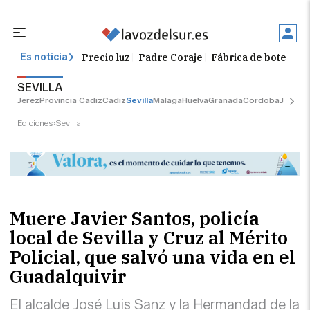
Precio luz
Padre Coraje
Fábrica de botellas
Es noticia
SEVILLA
Jerez
Provincia Cádiz
Cádiz
Sevilla
Málaga
Huelva
Granada
Córdoba
Jaén
Sev
Ediciones
Sevilla
Muere Javier Santos, policía
local de Sevilla y Cruz al Mérito
Policial, que salvó una vida en el
Guadalquivir
El alcalde José Luis Sanz y la Hermandad de la