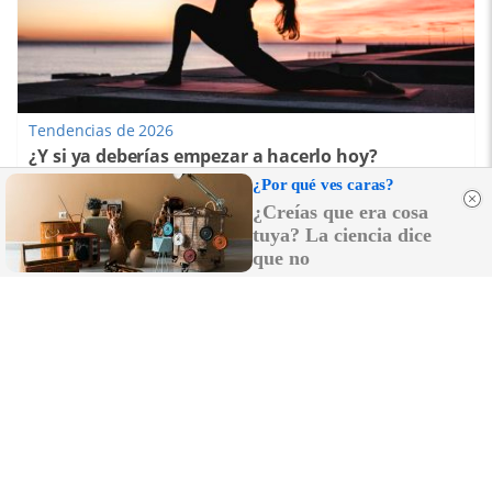
Tendencias de 2026
¿Y si ya deberías empezar a hacerlo hoy?
¿Por qué ves caras?
DISCOVER WITH
¿Creías que era cosa
tuya? La ciencia dice
que no
LO MÁS LEÍDO
El incendio de Niebla sigue descontrolado y
con más de 4.000 hectáreas calcinadas: ya
hay refuerzos de la UME y Extremadura
El Ayuntamiento de Jerez pone fecha al fin
de las obras del polideportivo Kiko
Narváez